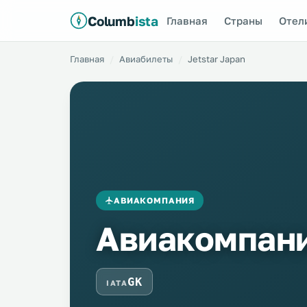
Columb
ista
Главная
Страны
Отел
Главная
Авиабилеты
Jetstar Japan
АВИАКОМПАНИЯ
Авиакомпани
GK
IATA