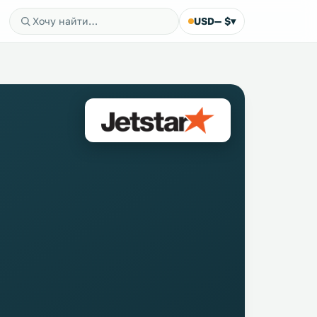
USD
— $
▾