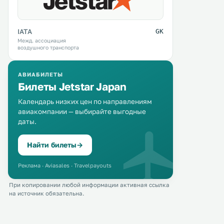
IATA
GK
Межд. ассоциация
воздушного транспорта
АВИАБИЛЕТЫ
Билеты Jetstar Japan
Календарь низких цен по направлениям
авиакомпании — выбирайте выгодные
даты.
Найти билеты
→
Реклама · Aviasales · Travelpayouts
При копировании любой информации активная ссылка
на источник обязательна.