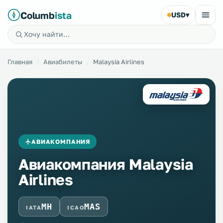
Columb
ista
USD
▾
Главная
Авиабилеты
Malaysia Airlines
АВИАКОМПАНИЯ
Авиакомпания Malaysia
Airlines
MH
MAS
IATA
ICAO