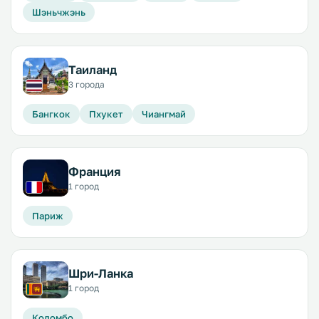
Шэньчжэнь
Таиланд
3 города
Бангкок
Пхукет
Чиангмай
Франция
1 город
Париж
Шри-Ланка
1 город
Коломбо