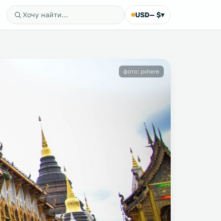
USD
— $
▾
фото: pxhere