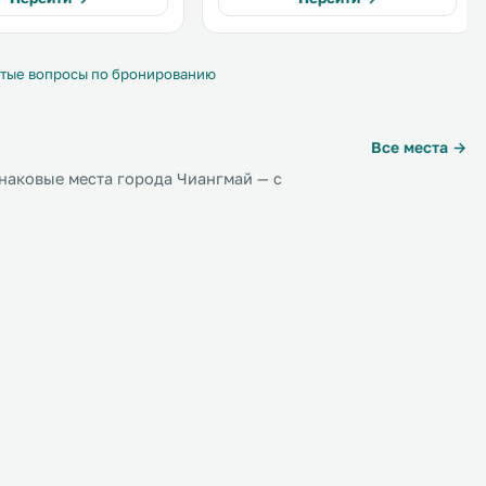
удобства и услуги, предлагаемые в
отеле.
тые вопросы по бронированию
Все места →
наковые места города Чиангмай — с