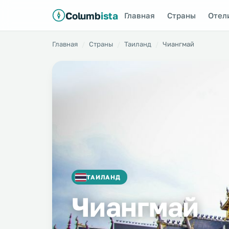
Columb
ista
Главная
Страны
Отел
Главная
Страны
Таиланд
Чиангмай
ТАИЛАНД
Чиангмай