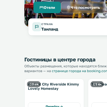
Отели
Что посмотреть
СТРАНА
Таиланд
Гостиницы в центре города
Объекты размещения, которые находятся ближе
вариантов — на
странице города на booking.co
Ancient City Riverside Kimmy
Tisa Res
0 км
1 км
Lovely Homestay
Перейти →