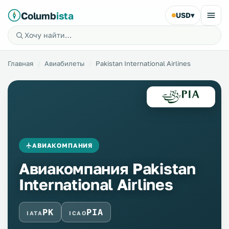
Columb
ista
USD
▾
Главная
Авиабилеты
Pakistan International Airlines
АВИАКОМПАНИЯ
Авиакомпания Pakistan
International Airlines
PK
PIA
IATA
ICAO