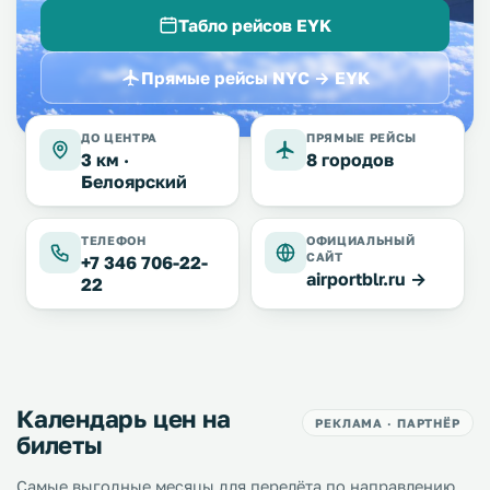
Табло рейсов EYK
Прямые рейсы NYC → EYK
ДО ЦЕНТРА
ПРЯМЫЕ РЕЙСЫ
3 км ·
8 городов
Белоярский
ТЕЛЕФОН
ОФИЦИАЛЬНЫЙ
САЙТ
+7 346 706-22-
airportblr.ru →
22
Календарь цен на
РЕКЛАМА · ПАРТНЁР
билеты
Самые выгодные месяцы для перелёта по направлению