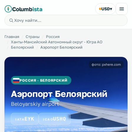
Columb
ista
USD
▾
Главная
Страны
Россия
Ханты-Мансийский Автономный округ - Югра АО
Белоярский
Аэропорт Белоярский
фото: pxhere.com
РОССИЯ · БЕЛОЯРСКИЙ
Аэропорт Белоярский
Beloyarskiy airport
EYK
USHQ
IATA
ICAO