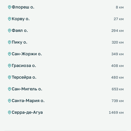
Флореш о.
8 км
Корву о.
27 км
Фаял о.
294 км
Пику о.
320 км
Сан-Жоржи о.
349 км
Грасиоза о.
408 км
Терсейра о.
480 км
Сан-Мигель о.
653 км
Санта-Мария о.
739 км
Серра-де-Агуа
1469 км