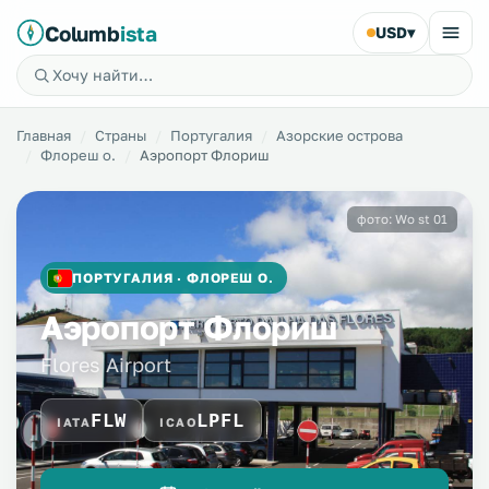
Columb
ista
USD
▾
Главная
Страны
Португалия
Азорские острова
Флореш о.
Аэропорт Флориш
фото: Wo st 01
ПОРТУГАЛИЯ · ФЛОРЕШ О.
Аэропорт Флориш
Flores Airport
FLW
LPFL
IATA
ICAO