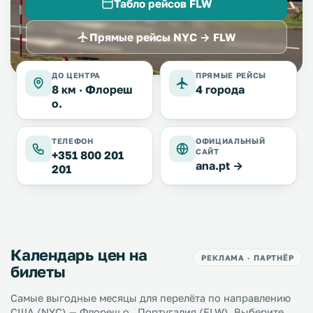
Табло рейсов FLW
Прямые рейсы NYC → FLW
ДО ЦЕНТРА
ПРЯМЫЕ РЕЙСЫ
8 км ·
Флореш
4 города
о.
ТЕЛЕФОН
ОФИЦИАЛЬНЫЙ
САЙТ
+351 800 201
ana.pt →
201
Календарь цен на
РЕКЛАМА · ПАРТНЁР
билеты
Самые выгодные месяцы для перелёта по направлению
США (NYC) — Флореш о., Португалия (FLW). Выберите