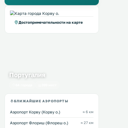
Достопримечательности на карте
Португалия
64 города
399 мест
БЛИЖАЙШИЕ АЭРОПОРТЫ
Аэропорт Корву (Корву о.)
≈ 6 км
Аэропорт Флориш (Флореш о.)
≈ 27 км
INATEL Flores
Casas da Cascata
27 км
30 км