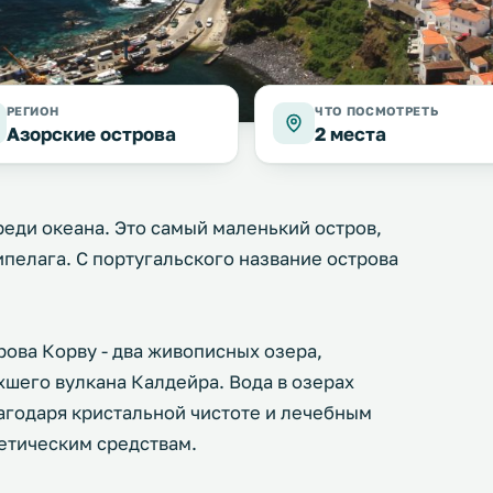
РЕГИОН
ЧТО ПОСМОТРЕТЬ
Азорские острова
2 места
реди океана. Это самый маленький остров,
пелага. С португальского название острова
ова Корву - два живописных озера,
шего вулкана Калдейра. Вода в озерах
агодаря кристальной чистоте и лечебным
етическим средствам.