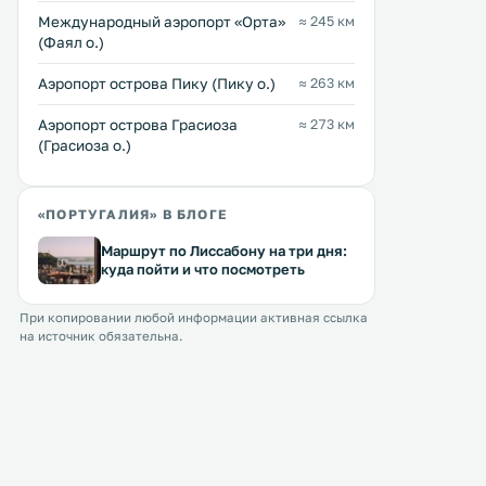
83 … 112 $
≈ 58 $
Международный аэропорт «Орта»
≈ 245 км
(Фаял о.)
Отель Inatel расположился в
Дома для отпуска Casas d
окружении зеленых холмов на
Cascata расположены в р
Аэропорт острова Пику (Пику о.)
≈ 263 км
острове Флореш. Гостям
Фажан-Гранде, на остров
предлагаются номера с
Флореш архипелага Азор
Аэропорт острова Грасиоза
≈ 273 км
балконами, с которых открывается
острова. Из домов для отпуска
(Грасиоза о.)
панорамный вид на океан.
открывается вид на Атла
Перейти →
Перейти →
Помимо этого, в отеле разбит сад
океан и уникальный жив
на побережье с плавательным
пейзаж. .
бассейном и солнечной. . . .
«ПОРТУГАЛИЯ» В БЛОГЕ
Маршрут по Лиссабону на три дня:
куда пойти и что посмотреть
При копировании любой информации активная ссылка
на источник обязательна.