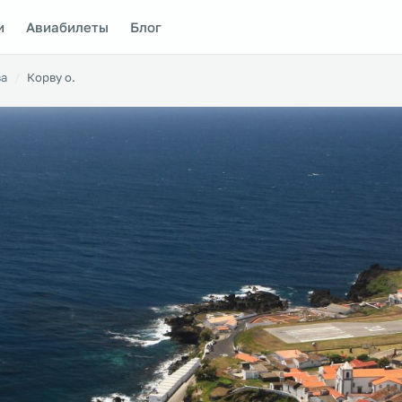
и
Авиабилеты
Блог
ва
Корву о.