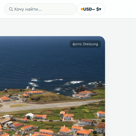
USD
— $
▾
фото: Dreizung