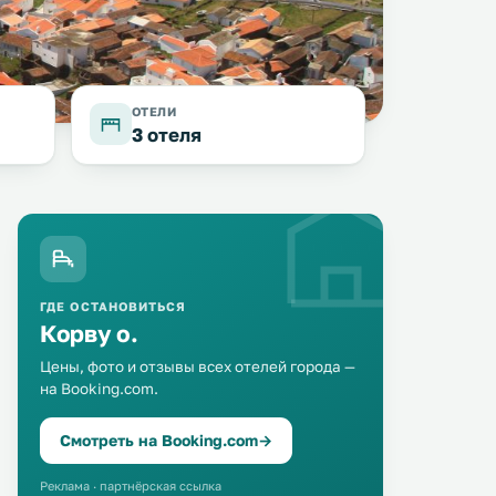
ОТЕЛИ
3 отеля
ГДЕ ОСТАНОВИТЬСЯ
Корву о.
Цены, фото и отзывы всех отелей города —
на Booking.com.
Смотреть на Booking.com
→
Реклама · партнёрская ссылка