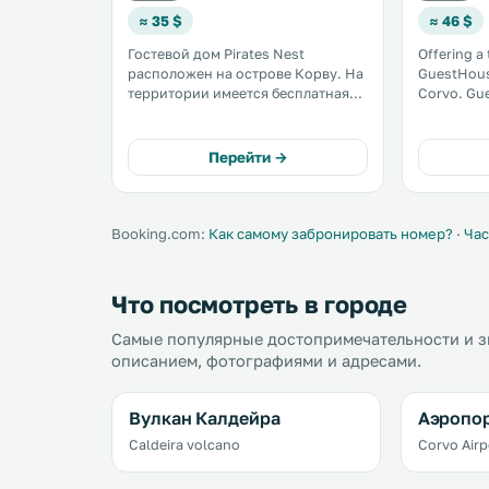
≈ 35 $
≈ 46 $
Гостевой дом Pirates Nest
Offering a
расположен на острове Корву. На
GuestHous
территории имеется бесплатная
Corvo. Guests can enjoy the on-site
частная парковка. Номера
bar. Free WiFi is provided
оснащены телевизором с плоским
throughout
экраном и кабельными каналами.
private par
Перейти →
Также в распоряжении гостей
чайник. .
Booking.com:
Как самому забронировать номер?
·
Час
Что посмотреть в городе
Самые популярные достопримечательности и зн
описанием, фотографиями и адресами.
Вулкан Калдейра
Аэропор
Caldeira volcano
Corvo Airp