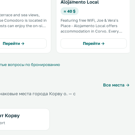
Alojamento Local
≈ 40 $
 terrace and sea views,
e Comodoro is located in
Featuring free WiFi, Joe & Vera's
Place - Alojamento Local offers
accommodation in Corvo. Every
 the property and free
room has a flat-screen TV with
king is available on site. .
cable channels and is fitted with a
Перейти →
Перейти →
private bathroom with free
toiletries. .
тые вопросы по бронированию
Все места →
аковые места города Корву о. — с
т Корву
ort