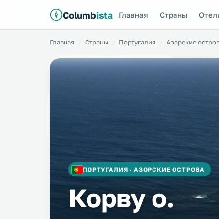
Columb
ista
Главная
Страны
Отел
Главная
Страны
Португалия
Азорские остро
ПОРТУГАЛИЯ · АЗОРСКИЕ ОСТРОВА
Корву о.