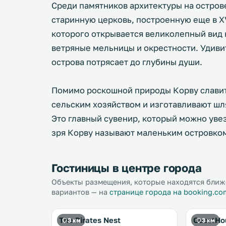
Среди памятников архитектуры на остров
старинную церковь, построенную еще в XVI
которого открывается великолепный вид
ветряные мельницы и окрестности. Удиви
острова потрясает до глубины души.
Помимо роскошной природы Корву слави
сельским хозяйством и изготавливают шл
Это главный сувенир, который можно увезт
зря Корву называют маленьким островко
Гостиницы в центре города
Объекты размещения, которые находятся ближе
вариантов — на
странице города на booking.co
The Pirates Nest
GuestHo
3 км
3 км