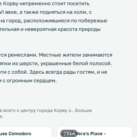
е Корву непременно стоит посетить
 веке, а также подняться на холм, с
 на город, расположившиеся по побережью
тельная и невероятная красота природы
тся ремеслами. Местные жители занимаются
япки из шерсти, украшенные белой полосой.
и с собой. Здесь всегда рады гостям, и не
м с огромным сердцем.
 всего к центру города Корву о.. Больше
m
.
use Comodoro
Joe & Vera's Place -
3 км