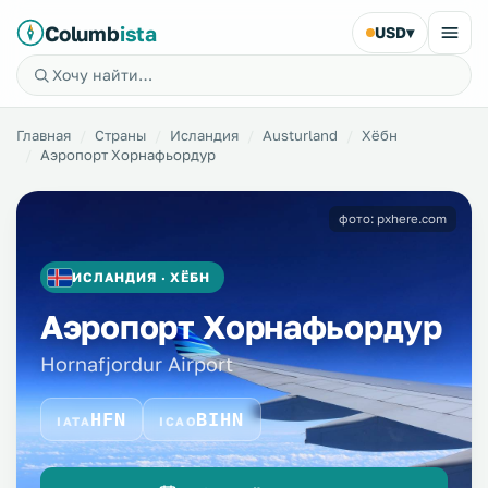
Columb
ista
USD
▾
Главная
Страны
Исландия
Austurland
Хёбн
Аэропорт Хорнафьордур
фото: pxhere.com
ИСЛАНДИЯ · ХЁБН
Аэропорт Хорнафьордур
Hornafjordur Airport
HFN
BIHN
IATA
ICAO