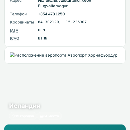
Адрес
Исландия, Austurland, Хёбн
Flugvallarvegur
Телефон
+354 478 1250
Координаты
64.302120
,
-15.226307
IATA
HFN
ICAO
BIHN
Исландия
15 городов
34 места