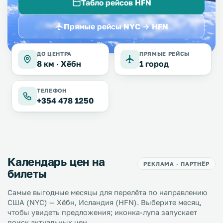
Табло рейсов HFN
Прямые рейсы NYC → HFN
ДО ЦЕНТРА
ПРЯМЫЕ РЕЙСЫ
8 км ·
Хёбн
1 город
ТЕЛЕФОН
+354 478 1250
Календарь цен на
РЕКЛАМА · ПАРТНЁР
билеты
Самые выгодные месяцы для перелёта по направлению
США (NYC) — Хёбн, Исландия (HFN). Выберите месяц,
чтобы увидеть предложения; иконка-лупа запускает
поиск актуальных цен.