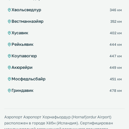
Хвольсведлур
346 км
Вестманнаэйяр
352 км
Хусавик
402 км
Рейкьявик
444 км
Коупавогюр
447 км
Акюрейри
449 км
Мосфедльсбайр
451 км
Гриндавик
478 км
Аэропорт Аэропорт Хорнафьордур (Hornafjordur Airport)
расположен в городе Хёбн (Исландия). Сертифицирован