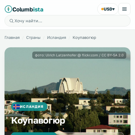
Columb
ista
USD
▾
Главная
Страны
Исландия
Коупавогюр
фото: Ulrich Latzenhofer @ flickr.com / CC BY-SA 2.0
ИСЛАНДИЯ
Коупавогюр