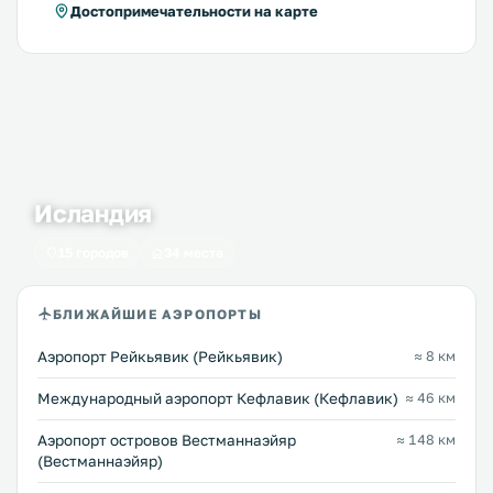
Достопримечательности на карте
Исландия
15 городов
34 места
БЛИЖАЙШИЕ АЭРОПОРТЫ
Аэропорт Рейкьявик (Рейкьявик)
≈ 8 км
Международный аэропорт Кефлавик (Кефлавик)
≈ 46 км
Аэропорт островов Вестманнаэйяр
≈ 148 км
(Вестманнаэйяр)