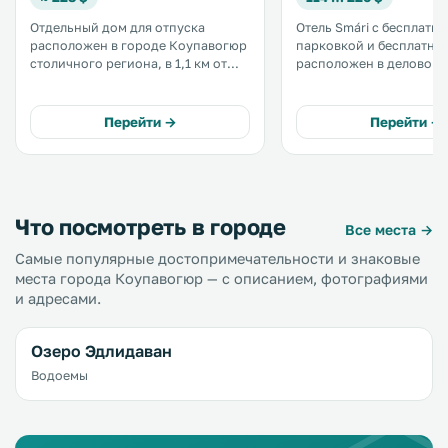
Отдельный дом для отпуска
Отель Smári с бесплатн
расположен в городе Коупавогюр
парковкой и бесплатным
столичного региона, в 1,1 км от
расположен в деловом 
торгового центра Smáralind.
города Копавогур. До торгового
Обустроена бесплатная частная
центра Smaralind можно
парковка. Предоставляется
3 минуты. Номера с гостиным
Перейти →
Перейти →
бесплатный Wi-Fi. .
уголком оснащены теле
плоским экраном и эле
чайником. .
Что посмотреть в городе
Все места →
Самые популярные достопримечательности и знаковые
места города Коупавогюр — с описанием, фотографиями
и адресами.
Озеро Эдлидаван
Водоемы