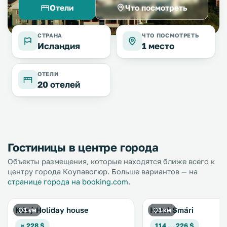
Отели
Что посмотреть
СТРАНА
ЧТО ПОСМОТРЕТЬ
Исландия
1 место
ОТЕЛИ
20 отелей
Гостиницы в центре города
Объекты размещения, которые находятся ближе всего к
центру города Коупавогюр. Больше вариантов — на
странице города на booking.com
.
Kósý Holiday house
Hotel Smári
1 км
1 км
≈ 228 $
114 … 226 $