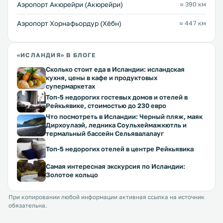
Аэропорт Акюрейри (Акюрейри)
≈ 390 км
Аэропорт Хорнафьордур (Хёбн)
≈ 447 км
«ИСЛАНДИЯ» В БЛОГЕ
Сколько стоит еда в Исландии: исландская
кухня, цены в кафе и продуктовых
супермаркетах
Топ-5 недорогих гостевых домов и отелей в
Рейкьявике, стоимостью до 230 евро
Что посмотреть в Исландии: Черный пляж, маяк
Дирхоулаэй, ледника Соульхеймажкютль и
термальный бассейн Сельявалалауг
Топ-5 недорогих отелей в центре Рейкьявика
Самая интересная экскурсия по Исландии:
Золотое кольцо
При копировании любой информации активная ссылка на источник
обязательна.