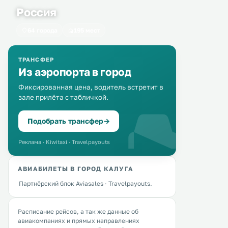
Россия
64 города
195 мест
ТРАНСФЕР
Из аэропорта в город
Фиксированная цена, водитель встретит в
зале прилёта с табличкой.
Подобрать трансфер
→
Реклама · Kiwitaxi · Travelpayouts
АВИАБИЛЕТЫ В ГОРОД КАЛУГА
Партнёрский блок Aviasales · Travelpayouts.
Расписание рейсов, а так же данные об
авиакомпаниях и прямых направлениях