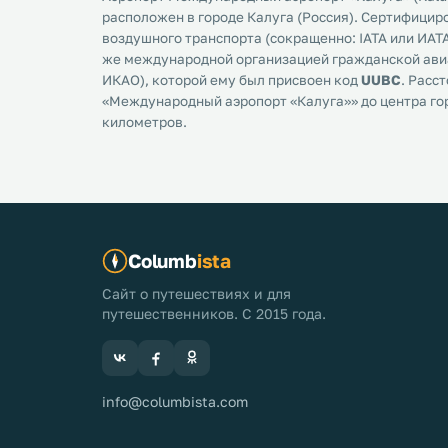
расположен в городе Калуга (Россия). Сертифици
воздушного транспорта (сокращенно: IATA или ИАТА
же международной организацией гражданской авиа
ИКАО), которой ему был присвоен код
UUBC
. Расс
«Международный аэропорт «Калуга»» до центра го
километров.
Columb
ista
Сайт о путешествиях и для
путешественников. С 2015 года.
info@columbista.com