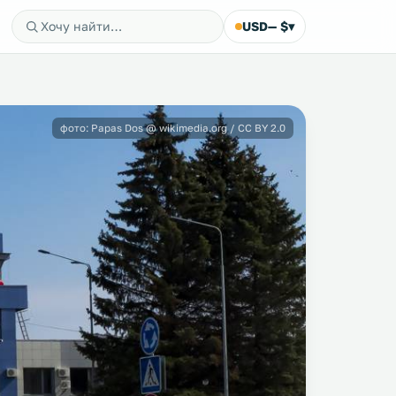
USD
— $
▾
фото: Papas Dos @ wikimedia.org / CC BY 2.0