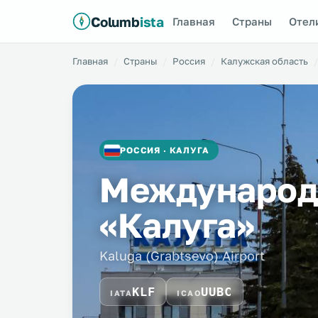
Columb
ista
Главная
Страны
Отел
Главная
Страны
Россия
Калужская область
РОССИЯ · КАЛУГА
Международ
«Калуга»
Kaluga (Grabtsevo) Airport
KLF
UUBC
IATA
ICAO