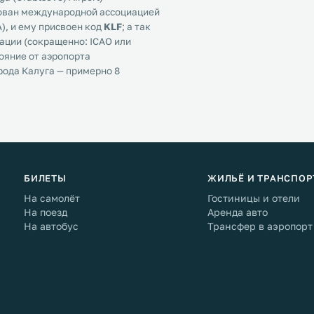
рован международной ассоциацией
), и ему присвоен код
KLF
; а так
ции (сокращенно: ICAO или
тояние от аэропорта
рода Калуга — примерно 8
БИЛЕТЫ
ЖИЛЬЁ И ТРАНСПОР
На самолёт
Гостиницы и отели
На поезд
Аренда авто
На автобус
Трансфер в аэропорт