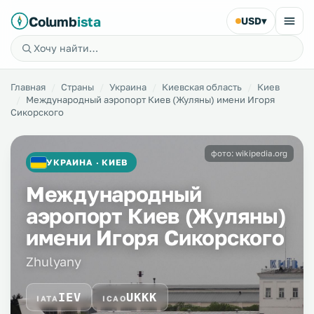
Columb
ista
USD
▾
Главная
Страны
Украина
Киевская область
Киев
Международный аэропорт Киев (Жуляны) имени Игоря
Сикорского
фото: wikipedia.org
УКРАИНА · КИЕВ
Международный
аэропорт Киев (Жуляны)
имени Игоря Сикорского
Zhulyany
IEV
UKKK
IATA
ICAO