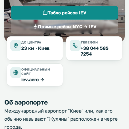
Табло рейсов IEV
Прямые рейсы NYC → IEV
ДО ЦЕНТРА
ТЕЛЕФОН
23 км ·
Киев
+38 044 585
7254
ОФИЦИАЛЬНЫЙ
САЙТ
iev.aero →
Об аэропорте
Международный аэропорт "Киев" или, как его
обычно называют "Жуляны" расположен в черте
города.