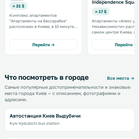
Independence Square
≈ 21 $
≈ 17 $
Комплекс апартаментов
"Апартаменты на Бессарабке"
Апартаменты «Алекс у 
расположен в Киеве, в 10 минутах
Независимости» распо
ходьбы от станции метро "Дворец
самом центре Киева, в 
Спорта". .
ходьбы от площади
Независимости и улицы
Перейти →
Перейти →
Крещатик. К услугам гостей
апартаменты с собстве
кухней и бесплатным WiF
Что посмотреть в городе
Все места →
Самые популярные достопримечательности и знаковые
места города Киев — с описанием, фотографиями и
адресами.
Автостанция Киев Выдубичи
Kyiv Vydubichi bus station