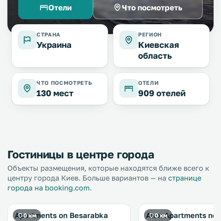
Отели
Что посмотреть
СТРАНА
РЕГИОН
Украина
Киевская
область
ЧТО ПОСМОТРЕТЬ
ОТЕЛИ
130 мест
909 отелей
Гостиницы в центре города
Объекты размещения, которые находятся ближе всего к
центру города Киев. Больше вариантов — на
странице
города на booking.com
.
Apartments on Besarabka
Alex Apartments nea
0 км
0 км