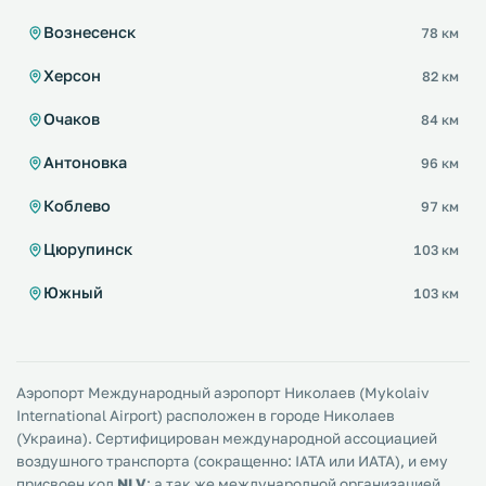
Вознесенск
78 км
Херсон
82 км
Очаков
84 км
Антоновка
96 км
Коблево
97 км
Цюрупинск
103 км
Южный
103 км
Аэропорт Международный аэропорт Николаев (Mykolaiv
International Airport) расположен в городе Николаев
(Украина). Сертифицирован международной ассоциацией
воздушного транспорта (сокращенно: IATA или ИАТА), и ему
присвоен код
NLV
; а так же международной организацией