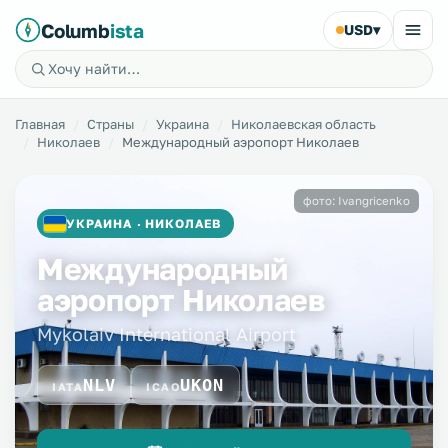
Columb
ista
USD
▾
Главная
Страны
Украина
Николаевская область
Николаев
Международный аэропорт Николаев
фото: Ivangricenko
УКРАИНА · НИКОЛАЕВ
Международный
аэропорт Николаев
Mykolaiv International Airport
NLV
UKON
IATA
ICAO