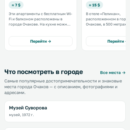
≈ 7 $
≈ 15 $
Эти апартаменты с бесплатным Wi-
В отеле «Пеликан»,
Fi и балконом расположены в
расположенном в горо
городе Очакове. На кухне можно
Очакове, в 500 метрах о
пользоваться холодильником и
Черного моря, к услуга
плитой. Полотенца и постельное
открытый бассейн, саун
белье входят в стоимость
бесплатный Wi-Fi и соб
Перейти →
Перейти →
проживания. В собственной
бесплатная парковка. .
ванной комнате установлена
ванна. .
Что посмотреть в городе
Все места →
Самые популярные достопримечательности и знаковые
места города Очаков — с описанием, фотографиями и
адресами.
Музей Суворова
музей, 1972 г.