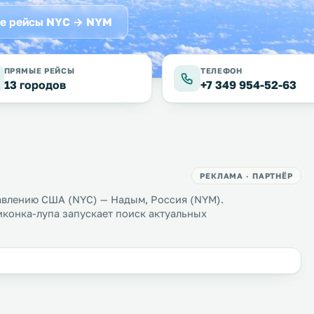
е рейсы NYC → NYM
ПРЯМЫЕ РЕЙСЫ
ТЕЛЕФОН
13 городов
+7 349 954-52-63
РЕКЛАМА · ПАРТНЁР
авлению США (NYC) — Надым, Россия (NYM).
иконка-лупа запускает поиск актуальных