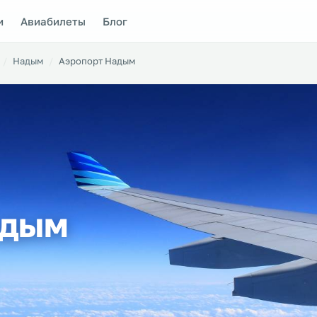
и
Авиабилеты
Блог
Надым
Аэропорт Надым
адым