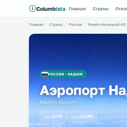
Columb
ista
Главная
Страны
Отел
Главная
Страны
Россия
Ямало-Ненецкий АО
РОССИЯ · НАДЫМ
Аэропорт Н
Nadym Airport
NYM
USMM
IATA
ICAO