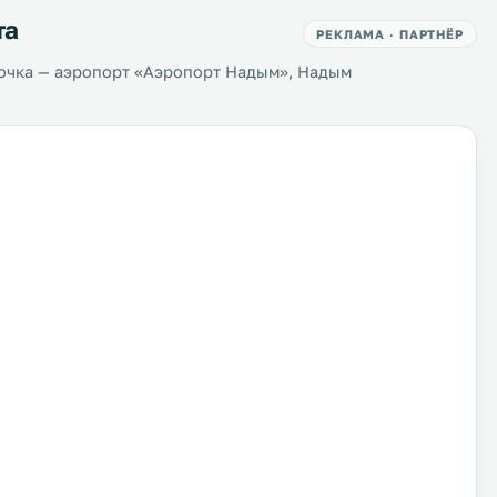
та
РЕКЛАМА · ПАРТНЁР
очка — аэропорт «Аэропорт Надым», Надым