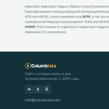
Аэропорт Аэропорт Надым (Nadym Airport) располо
Сертифицирован международной ассоциацией возд
IATA или ИАТА), и ему присвоен код
NYM
; а так же
гражданской авиации (сокращенно: ICAO или ИКАО)
USMM
. Расстояние от аэропорта «Аэропорт Надым
примерно 12 километров.
Columb
ista
Сайт о путешествиях и для
путешественников. С 2015 года.
info@columbista.com