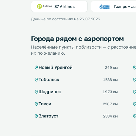
S7 Airlines
Газпром ав
Данные по состоянию на 26.07.2026
Города рядом с аэропортом
Населённые пункты поблизости — с расстояние
их по желанию.
Новый Уренгой
249 км
Тобольск
1538 км
Шадринск
1973 км
Тикси
2287 км
Златоуст
2334 км