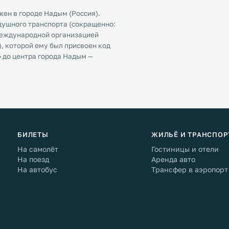
жен в городе Надым (Россия).
ушного транспорта (сокращенно:
 международной организацией
, которой ему был присвоен код
» до центра города Надым —
БИЛЕТЫ
ЖИЛЬЁ И ТРАНСПОР
На самолёт
Гостиницы и отели
На поезд
Аренда авто
На автобус
Трансфер в аэропорт