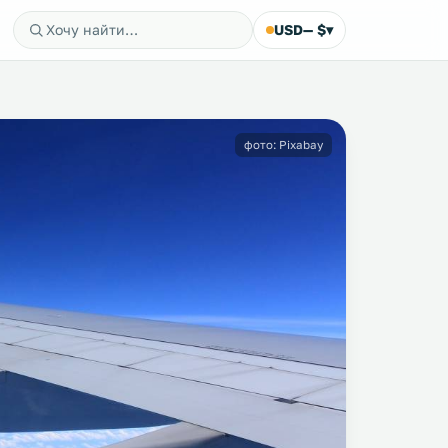
USD
— $
▾
фото: Pixabay