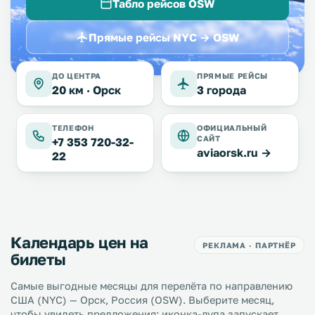
Табло рейсов OSW
Прямые рейсы NYC → OSW
ДО ЦЕНТРА
ПРЯМЫЕ РЕЙСЫ
20 км ·
Орск
3 города
ТЕЛЕФОН
ОФИЦИАЛЬНЫЙ
САЙТ
+7 353 720-32-
aviaorsk.ru →
22
Календарь цен на
РЕКЛАМА · ПАРТНЁР
билеты
Самые выгодные месяцы для перелёта по направлению
США (NYC) — Орск, Россия (OSW). Выберите месяц,
чтобы увидеть предложения; иконка-лупа запускает