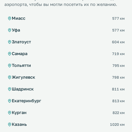
аэропорта, чтобы вы могли посетить их по желанию.
Миасс
577 км
Уфа
577 км
Златоуст
604 км
Самара
719 км
Тольятти
795 км
Жигулевск
798 км
Шадринск
811 км
Екатеринбург
813 км
Курган
822 км
Казань
1020 км