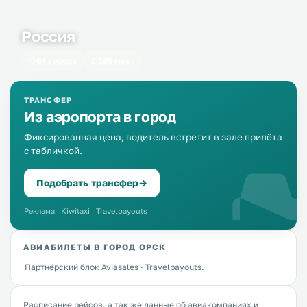
Россия
64 города
195 мест
ТРАНСФЕР
Из аэропорта в город
Фиксированная цена, водитель встретит в зале прилёта
с табличкой.
Подобрать трансфер
→
Реклама · Kiwitaxi · Travelpayouts
АВИАБИЛЕТЫ В ГОРОД ОРСК
Партнёрский блок Aviasales · Travelpayouts.
Расписание рейсов, а так же данные об авиакомпаниях и