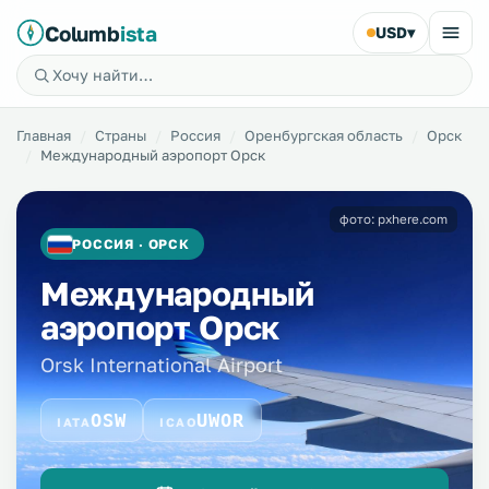
Columb
ista
USD
▾
Главная
Страны
Россия
Оренбургская область
Орск
Международный аэропорт Орск
фото: pxhere.com
РОССИЯ · ОРСК
Международный
аэропорт Орск
Orsk International Airport
OSW
UWOR
IATA
ICAO