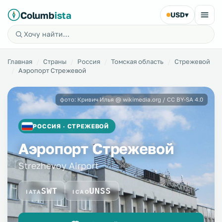
Columb
ista
USD
▾
Главная
Страны
Россия
Томская область
Стрежевой
Аэропорт Стрежевой
фото: Кривич Илья @ wikimedia.org / CC BY-SA 4.0
РОССИЯ · СТРЕЖЕВОЙ
Аэропорт Стрежевой
Strezhevoy Airport
SWT
UNSS
IATA
ICAO