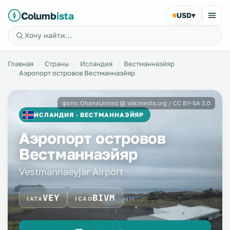
Columb
ista
USD
▾
Главная
Страны
Исландия
Вестманнаэйяр
Аэропорт островов Вестманнаэйяр
фото: OhanaUnited @ wikimedia.org / CC BY-SA 3.0
ИСЛАНДИЯ · ВЕСТМАННАЭЙЯР
Аэропорт островов
Вестманнаэйяр
Vestmannaeyjar Airport
VEY
BIVM
IATA
ICAO