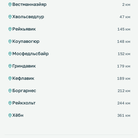
Вестманнаэйяр
2 км
Хвольсведлур
47 км
Рейкьявик
145 км
Коупавогюр
148 км
Мосфедльсбайр
152 км
Гриндавик
179 км
Кефлавик
189 км
Боргарнес
212 км
Рейкхольт
244 км
Хёбн
361 км