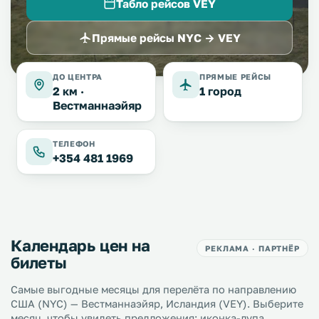
Табло рейсов VEY
Прямые рейсы NYC → VEY
ДО ЦЕНТРА
ПРЯМЫЕ РЕЙСЫ
2 км ·
1 город
Вестманнаэйяр
ТЕЛЕФОН
+354 481 1969
Календарь цен на
РЕКЛАМА · ПАРТНЁР
билеты
Самые выгодные месяцы для перелёта по направлению
США (NYC) — Вестманнаэйяр, Исландия (VEY). Выберите
месяц, чтобы увидеть предложения; иконка-лупа