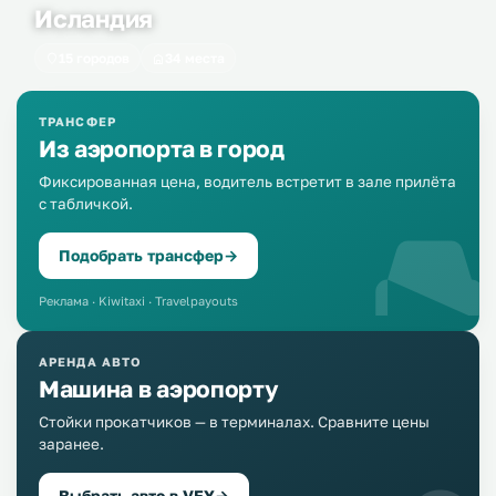
Исландия
15 городов
34 места
ТРАНСФЕР
Из аэропорта в город
Фиксированная цена, водитель встретит в зале прилёта
с табличкой.
Подобрать трансфер
→
Реклама · Kiwitaxi · Travelpayouts
АРЕНДА АВТО
Машина в аэропорту
Стойки прокатчиков — в терминалах. Сравните цены
заранее.
Выбрать авто в VEY
→