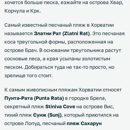
хочется больше песка, езжайте на острова Хвар,
Корчула и Крк.
Самый известный песчаный пляж в Хорватии
называется
Златни Рат (Zlatni Rat)
. Это песчаная
коса треугольной формы, расположенная на
острове Брач. В основании треугольника растут
сосновые леса, а края усыпаны золотистым
песком. Добираться туда не так-то просто, но
зрелище того стоит.
К самым живописным пляжам Хорватии относят
Пунта-Рата (Punta Rata)
в городке Брела,
секретный пляж
Stiniva Cove
на острове Вис,
тихий пляж
Сунж (Sunj)
, который приютился на
острове Лопуд, песчаный
пляж Сахарун