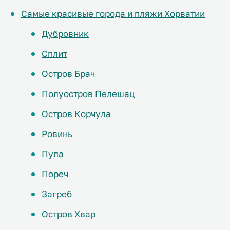
Самые красивые города и пляжи Хорватии
Дубровник
Сплит
Остров Брач
Полуостров Пелешац
Остров Корчула
Ровинь
Пула
Пореч
Загреб
Остров Хвар