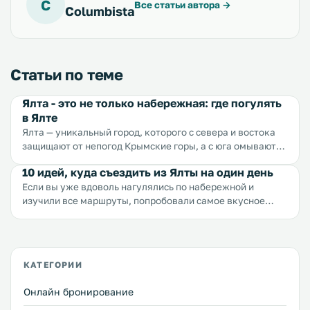
C
Все статьи автора
→
Columbista
Статьи по теме
Ялта - это не только набережная: где погулять
в Ялте
Ялта — уникальный город, которого с севера и востока
защищают от непогод Крымские горы, а с юга омывают
волны Черного моря. Этот город славится целебным
10 идей, куда съездить из Ялты на один день
климатом, практически всегда прекрасной погодой,
Если вы уже вдоволь нагулялись по набережной и
массой потрясающих природных и архитектурных
изучили все маршруты, попробовали самое вкусное
достопримечательностей, ароматными винами, богатой
мороженое и и продегустировали кофе в самых
историей. Достоинств Ялты не перечесть. Обычно
популярных кофейнях, позагорали на лучших пляжах и
путешественникам, вернувшимся из Ялты, есть что
погуляли по самым красивым паркам, тогда время
рассказать и показать — фотографии из Ливадийского
расширять горизонты.
дворца, сувениры из Воронцовского, веточка лаванды из
КАТЕГОРИИ
Массандровского, бутылка вина с Массандровского
винзавода, камешек с Ай-Петри… Но когда спрашиваешь
Онлайн бронирование
у людей, что они видели в самой Ялте — говорят: пляж,