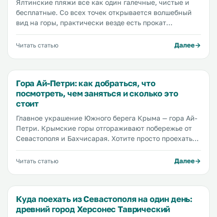
Ялтинские пляжи все как один галечные, чистые и
бесплатные. Со всех точек открывается волшебный
вид на горы, практически везде есть прокат
шезлонгов, души, туалеты, вышки спасателей,
пляжные бары и кафе. Из минусов — обилие людей,
Далее
Читать статью
но в статье мы поделимся секретными местами, где
вы точно сможете уединиться. Мы также расскажем,
где остановиться, чтобы быть поближе к морю, где
Гора Ай-Петри: как добраться, что
пообедать и отдохнуть после пляжа.
посмотреть, чем заняться и сколько это
стоит
Главное украшение Южного берега Крыма — гора Ай-
Петри. Крымские горы отгораживают побережье от
Севастополя и Бахчисарая. Хотите просто проехать
мимо этой скалистой красоты — садитесь на
автомобиль или автобус и езжайте из Ялты в
Далее
Читать статью
Севастополь или наоборот. Всего 500 рублей в обе
стороны и четыре часа. А тем, кто желает походить по
горному хребту, полюбоваться Ялтой и
Куда поехать из Севастополя на один день:
окрестностями с высоты полета орла, набрать
древний город Херсонес Таврический
ароматных трав, спуститься в пещеры, покататься на