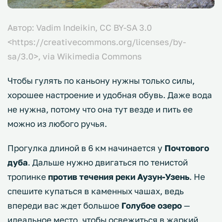
Автор: Vadim Indeikin, CC BY-SA 3.0
<https://creativecommons.org/licenses/by-
sa/3.0>, via Wikimedia Commons
Чтобы гулять по каньону нужны только силы,
хорошее настроение и удобная обувь. Даже вода
не нужна, потому что она тут везде и пить ее
можно из любого ручья.
Прогулка длиной в 6 км начинается у
Почтового
дуба
. Дальше нужно двигаться по тенистой
тропинке
против течения реки Аузун-Узень
. Не
спешите купаться в каменных чашах, ведь
впереди вас ждет большое
Голубое озеро
—
идеальное место, чтобы освежиться в жаркий