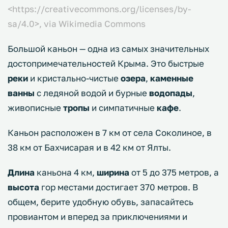
<https://creativecommons.org/licenses/by-
sa/4.0>, via Wikimedia Commons
Большой каньон — одна из самых значительных
достопримечательностей Крыма. Это быстрые
реки
и кристально-чистые
озера
,
каменные
ванны
с ледяной водой и бурные
водопады
,
живописные
тропы
и симпатичные
кафе
.
Каньон расположен в 7 км от села Соколиное, в
38 км от Бахчисарая и в 42 км от Ялты.
Длина
каньона 4 км,
ширина
от 5 до 375 метров, а
высота
гор местами достигает 370 метров. В
общем, берите удобную обувь, запасайтесь
провиантом и вперед за приключениями и