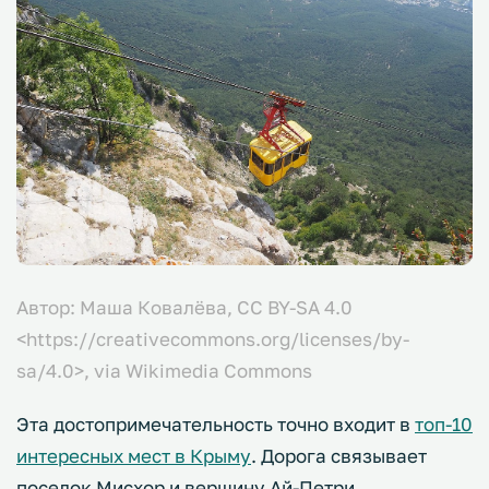
Автор: Маша Ковалёва, CC BY-SA 4.0
<https://creativecommons.org/licenses/by-
sa/4.0>, via Wikimedia Commons
Эта достопримечательность точно входит в
топ-10
интересных мест в Крыму
. Дорога связывает
поселок Мисхор и вершину Ай-Петри.