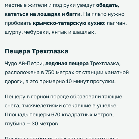
местные жители и под руки уведут
обедать,
кататься на лошадях и багги
. На плато нужно
пробовать
крымско-татарскую кухню
: лагман,
шурпу, чебуреки, янтык и шашлык.
Пещера Трехглазка
Чудо Ай-Петри,
ледяная пещера
Трехглазка,
расположена в 750 метрах от станции канатной
дороги, а это примерно 10 минут прогулки.
Пещеру в горной породе образовали тающие
снега, тысячелетиями стекавшие в ущелье.
Площадь пещеры 670 квадратных метров,
глубина — 30 метров.
Пещера состоит из трех залов, спуститься в