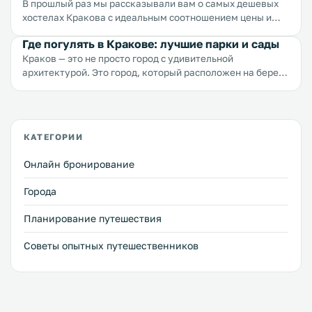
В прошлый раз мы рассказывали вам о самых дешевых
хостелах Кракова с идеальным соотношением цены и
качества, а сегодня делимся подборкой идеальных
Где погулять в Кракове: лучшие парки и сады
отелей. Из сотен отелей и гостевых домов мы выбрали
Краков — это не просто город с удивительной
пять бюджетных гостиниц, где вы будете чувствовать
архитектурой. Это город, который расположен на берегу
максимально комфортно и при этом сможете
широкой реки обрамленной зелеными склонами холмов.
сэкономить.
Здесь легко найти зеленый островок, чтобы отдохнуть.
Мы расскажем вам о самых популярных парках и садах
Кракова. Ботанический сад Ягеллонского университета
КАТЕГОРИИ
Ogród Botaniczny Uniwersytetu Jagiellońskiego адрес: ul.
Mikołaja Kopernika 27 Основанный в 1752 году, этот
Онлайн бронирование
невероятно красивый сад является одним из любимых
мест для отдыха среди местных жителей и гостей города.
Города
Планирование путешествия
Советы опытных путешественников