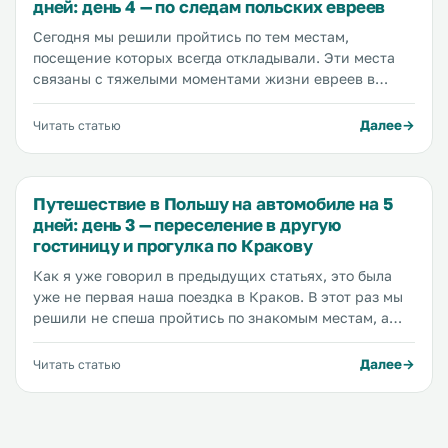
дней: день 4 — по следам польских евреев
Сегодня мы решили пройтись по тем местам,
посещение которых всегда откладывали. Эти места
связаны с тяжелыми моментами жизни евреев в
Кракове. Позавчера мы уже посетили лагерь Аушвиц
в Освенциме, о чем рассказали в этой статье.
Далее
Читать статью
Сегодня мы планируем пройтись по еврейскому
району Казимеж, попасть на площадь героев гетто, и
посетить фабрику Оскара Шиндлера.
Путешествие в Польшу на автомобиле на 5
дней: день 3 — переселение в другую
гостиницу и прогулка по Кракову
Как я уже говорил в предыдущих статьях, это была
уже не первая наша поездка в Краков. В этот раз мы
решили не спеша пройтись по знакомым местам, а
так же посетить те, на которые в предыдущие поездки
не хватило времени. Предыдущий день был очень
Далее
Читать статью
насыщенным (мы были в краковском зоопарке и
музее Освенцима, об этом читайте в этой статье), мы
много ходили пешком и изрядно вымотались, поэтому
сегодня решили не вставать очень рано, а дать себе