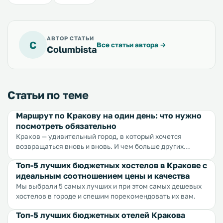
АВТОР СТАТЬИ
C
Все статьи автора
→
Columbista
Статьи по теме
Маршрут по Кракову на один день: что нужно
посмотреть обязательно
Краков — удивительный город, в который хочется
возвращаться вновь и вновь. И чем больше других
городов посещаешь, тем больше убеждаешься в
Топ-5 лучших бюджетных хостелов в Кракове с
привлекательности Кракова. Мы составили для вас
идеальным соотношением цены и качества
оптимальный маршрут на один день, который позволит
получить максимально полное представление о городе и
Мы выбрали 5 самых лучших и при этом самых дешевых
оставить чувство легкой недосказанности, чтобы вы с
хостелов в городе и спешим порекомендовать их вам.
удовольствием приехали сюда еще раз.
Топ-5 лучших бюджетных отелей Кракова