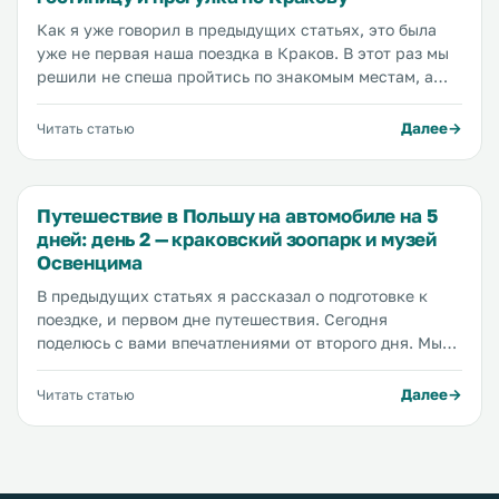
Как я уже говорил в предыдущих статьях, это была
уже не первая наша поездка в Краков. В этот раз мы
решили не спеша пройтись по знакомым местам, а
так же посетить те, на которые в предыдущие поездки
не хватило времени. Предыдущий день был очень
Далее
Читать статью
насыщенным (мы были в краковском зоопарке и
музее Освенцима, об этом читайте в этой статье), мы
много ходили пешком и изрядно вымотались, поэтому
Путешествие в Польшу на автомобиле на 5
сегодня решили не вставать очень рано, а дать себе
дней: день 2 — краковский зоопарк и музей
отдохнуть. Перекусив и немного прогулявшись по
Освенцима
парку отеля, начали собираться.
В предыдущих статьях я рассказал о подготовке к
поездке, и первом дне путешествия. Сегодня
поделюсь с вами впечатлениями от второго дня. Мы
планируем посетить Краковский зоопарк (Ogród
Zoologiczny w Krakowie), пройтись по торговым
Далее
Читать статью
центрам Galeria Bronowice, IKEA, Factory Kraków,
пообедать шведскими тефтельками в IKEA, и съездить
в Город Освенцим для посещения там музея Аушвиц-
Биркенау. Расписание дня очень плотное, поэтому мы