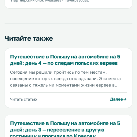
Партнёрский блок Aviasales · Travelpayouts.
Читайте также
Путешествие в Польшу на автомобиле на 5
дней: день 4 — по следам польских евреев
Сегодня мы решили пройтись по тем местам,
посещение которых всегда откладывали. Эти места
связаны с тяжелыми моментами жизни евреев в
Кракове. Позавчера мы уже посетили лагерь Аушвиц
в Освенциме, о чем рассказали в этой статье.
Далее
Читать статью
Сегодня мы планируем пройтись по еврейскому
району Казимеж, попасть на площадь героев гетто, и
посетить фабрику Оскара Шиндлера.
Путешествие в Польшу на автомобиле на 5
дней: день 3 — переселение в другую
гостиницу и прогулка по Кракову