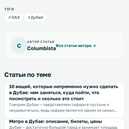
ТЕГИ
ОАЭ
Дубай
АВТОР СТАТЬИ
C
Все статьи автора
→
Columbista
Статьи по теме
10 вещей, которые непременно нужно сделать
в Дубае: чем заняться, куда пойти, что
посмотреть и сколько это стоит
Говорим Дубаи — представляем сафари в пустыне и
неудивительно, ведь сафари является одним из самых
популярных развлечений в Дубаи. Какие только сафари
Метро в Дубае: описание, билеты, цены
не предложат вам местные туристические фирмы — на
Дубай — достаточно большой город и занимает площадь
верблюдах, на джипе, на квадрацикле, с ночевкой в