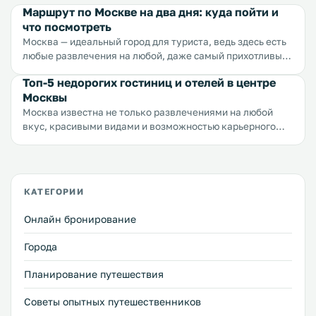
Маршрут по Москве на два дня: куда пойти и
что посмотреть
Москва — идеальный город для туриста, ведь здесь есть
любые развлечения на любой, даже самый прихотливый
вкус. Конечно, все достопримечательности Москвы не
Топ-5 недорогих гостиниц и отелей в центре
осмотреть и за неделю, но мы постарались рассказать
Москвы
вам о местах, которые нужно увидеть обязательно.
Достопримечательности расположены в таком порядке,
Москва известна не только развлечениями на любой
в котором мы бы их осматривали, но вы можете выбрать
вкус, красивыми видами и возможностью карьерного
произвольный порядок. Кроме того, мы нанесли
роста, но и высокими ценами на услуги и жилье. И,
достопримечательности на карту, чтобы вам было
конечно, тем ближе к центру города расположен отель,
проще спланировать свой маршрут.
тем дороже будет стоить номер. Мы перебрали десятки
отелей, перечитали сотни отзывов и предлагаем вам
КАТЕГОРИИ
пять лучших бюджетных вариантов отелей,
расположенных в центре города.
Онлайн бронирование
Города
Планирование путешествия
Советы опытных путешественников