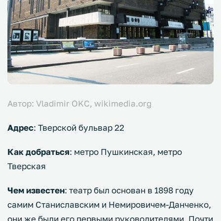
Автор: Vladimir OKC, wikimedia.org
Адрес
: Тверской бульвар 22
Как добраться
: метро Пушкинская, метро
Тверская
Чем известен
: театр был основан в 1898 году
самим Станиславским и Немировичем-Данченко,
они же были его первыми руководителями. Почти