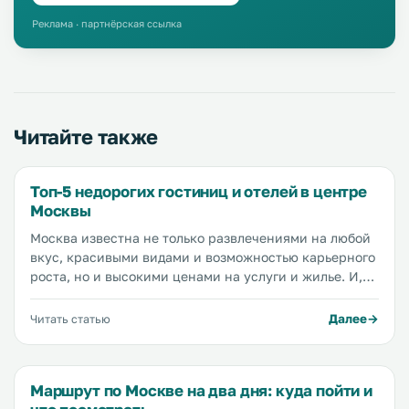
Реклама · партнёрская ссылка
Читайте также
Топ-5 недорогих гостиниц и отелей в центре
Москвы
Москва известна не только развлечениями на любой
вкус, красивыми видами и возможностью карьерного
роста, но и высокими ценами на услуги и жилье. И,
конечно, тем ближе к центру города расположен
отель, тем дороже будет стоить номер. Мы перебрали
Далее
Читать статью
десятки отелей, перечитали сотни отзывов и
предлагаем вам пять лучших бюджетных вариантов
отелей, расположенных в центре города.
Маршрут по Москве на два дня: куда пойти и