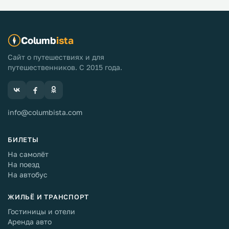
сегодня решили не вставать очень рано, а дать себе
отдохнуть. Перекусив и немного прогулявшись по
парку отеля, начали собираться.
Columb
ista
Сайт о путешествиях и для
путешественников. С 2015 года.
info@columbista.com
БИЛЕТЫ
На самолёт
На поезд
На автобус
ЖИЛЬЁ И ТРАНСПОРТ
Гостиницы и отели
Аренда авто