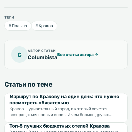
ТЕГИ
Польша
Краков
АВТОР СТАТЬИ
C
Все статьи автора
→
Columbista
Статьи по теме
Маршрут по Кракову на один день: что нужно
посмотреть обязательно
Краков — удивительный город, в который хочется
возвращаться вновь и вновь. И чем больше других
городов посещаешь, тем больше убеждаешься в
Топ-5 лучших бюджетных отелей Кракова
привлекательности Кракова. Мы составили для вас