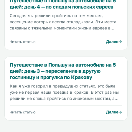
Путешествие в Польшу на автомобиле на 5
дней: день 4 — по следам польских евреев
Сегодня мы решили пройтись по тем местам,
посещение которых всегда откладывали. Эти места
связаны с тяжелыми моментами жизни евреев в
Кракове. Позавчера мы уже посетили лагерь Аушвиц
в Освенциме, о чем рассказали в этой статье.
Далее
Читать статью
Сегодня мы планируем пройтись по еврейскому
району Казимеж, попасть на площадь героев гетто, и
посетить фабрику Оскара Шиндлера.
Путешествие в Польшу на автомобиле на 5
дней: день 3 — переселение в другую
гостиницу и прогулка по Кракову
Как я уже говорил в предыдущих статьях, это была
уже не первая наша поездка в Краков. В этот раз мы
решили не спеша пройтись по знакомым местам, а
так же посетить те, на которые в предыдущие поездки
не хватило времени. Предыдущий день был очень
Далее
Читать статью
насыщенным (мы были в краковском зоопарке и
музее Освенцима, об этом читайте в этой статье), мы
много ходили пешком и изрядно вымотались, поэтому