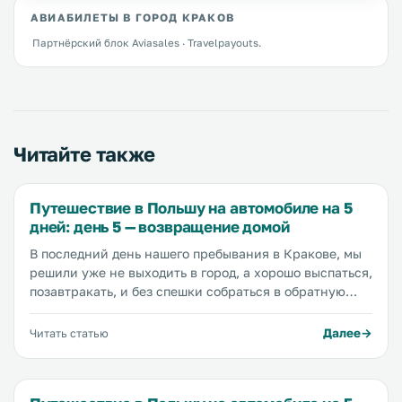
АВИАБИЛЕТЫ В ГОРОД КРАКОВ
Партнёрский блок Aviasales · Travelpayouts.
Читайте также
Путешествие в Польшу на автомобиле на 5
дней: день 5 — возвращение домой
В последний день нашего пребывания в Кракове, мы
решили уже не выходить в город, а хорошо выспаться,
позавтракать, и без спешки собраться в обратную
дорогу. Основная задача на сегодня — это доехать до
Киева, все остальное — второстепенное.
Далее
Читать статью