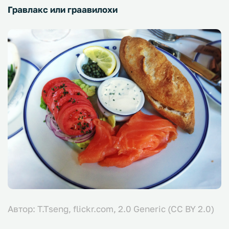
Гравлакс или граавилохи
Автор: T.Tseng, flickr.com,
2.0 Generic
(CC BY 2.0)