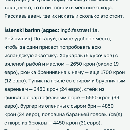
так далеко, то стоит освоить местные блюда.
Рассказываем, где их искать и сколько это стоит.
Íslenski barinn
(
адрес
: Ingólfsstræti 1a,
Рейкьявик) Пожалуй, самое удобное место,
чтобы за один присест попробовать всю
исландскую экзотику. Хаукарль (6 кусочков) с
вяленой рыбой и маслом — 2650 крон (около 19
евро), рюмка бреннивина к нему — еще 1700 крон
(12 евро). Тупик на гриле со скиром и брусничным
вареньем — 3450 крон (24 евро), стейк из
финвала с картофельным пюре — 5550 крон (39
евро), бургер из оленины с сыром бри — 4850
крон (34 евро), половина бараньей головы (свíд)
с пюре из брюквы — 4450 крон (31 евро).