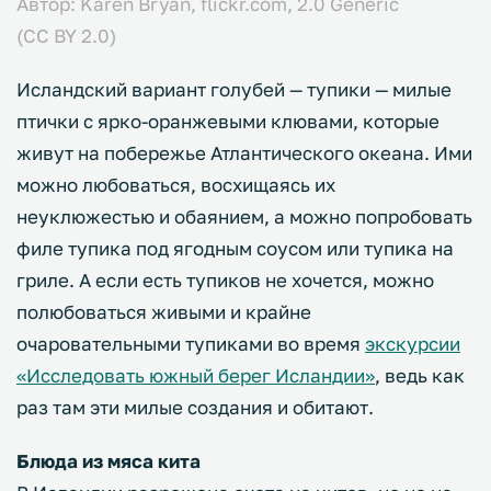
Автор: Karen Bryan,
flickr.com,
2.0 Generic
(CC BY 2.0)
Исландский вариант голубей — тупики — милые
птички с ярко-оранжевыми клювами, которые
живут на побережье Атлантического океана. Ими
можно любоваться, восхищаясь их
неуклюжестью и обаянием, а можно попробовать
филе тупика под ягодным соусом или тупика на
гриле. А если есть тупиков не хочется, можно
полюбоваться живыми и крайне
очаровательными тупиками во время
экскурсии
«Исследовать южный берег Исландии»
, ведь как
раз там эти милые создания и обитают.
Блюда из мяса кита