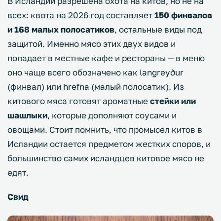
В Исландии разрешена охота на китов, но не на
всех: квота на 2026 год составляет
150 финвалов
и 168 малых полосатиков
, остальные виды под
защитой. Именно мясо этих двух видов и
попадает в местные кафе и рестораны — в меню
оно чаще всего обозначено как
langreyður
(финвал) или
hrefna
(малый полосатик). Из
китового мяса готовят ароматные
стейки или
шашлыки
, которые дополняют соусами и
овощами. Стоит помнить, что промысел китов в
Исландии остается предметом жестких споров, и
большинство самих исландцев китовое мясо не
едят.
Свид