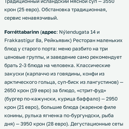
Традиционный исландский мясной суп — 3550
крон (25 евро). Обстановка традиционная,
сервис ненавязчивый.
Forréttabarinn
(
адрес
: Nýlendugata 14 и
Frakkastígur 8a, Рейкьявик) Ресторан маленьких
блюд у старого порта: меню разбито на три
ценовые группы, и заведение само рекомендует
брать 2-3 блюда на человека. Классические
закуски (карпаччо из говядины, конфи из
арктического гольца, суп-биск из лангустинов) —
2650 крон (19 евро) за блюдо, «стрит-фуд»
(бургер по-кажунски, курица баффало) — 2950
крон (21 евро), большие блюда (жареное филе
конины, рулька ягненка по-бургундски, рыба
дня) — 3950 крон (28 евро). Дегустационные сеты