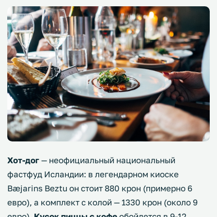
Хот-дог
— неофициальный национальный
фастфуд Исландии: в легендарном киоске
Bæjarins Beztu он стоит 880 крон (примерно 6
евро), а комплект с колой — 1330 крон (около 9
евро).
Кусок пиццы с кофе
обойдется в 9-12