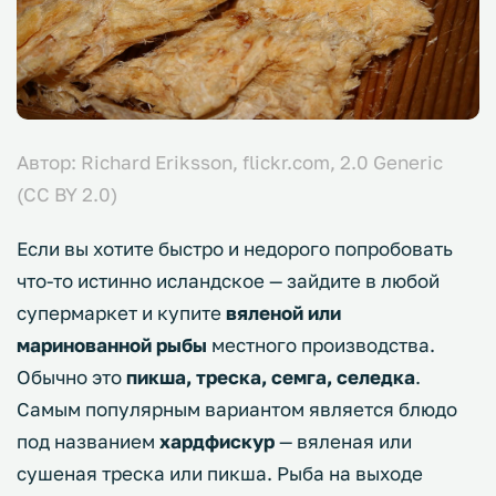
Автор: Richard Eriksson, flickr.com,
2.0 Generic
(CC BY 2.0)
Если вы хотите быстро и недорого попробовать
что-то истинно исландское — зайдите в любой
супермаркет и купите
вяленой или
маринованной рыбы
местного производства.
Обычно это
пикша, треска, семга, селедка
.
Самым популярным вариантом является блюдо
под названием
хардфискур
— вяленая или
сушеная треска или пикша. Рыба на выходе