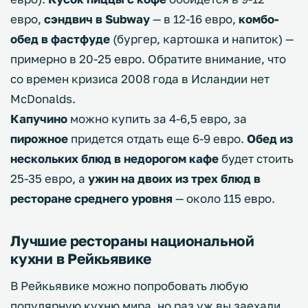
евро,
сэндвич в Subway
— в 12-16 евро,
комбо-
обед в фастфуде
(бургер, картошка и напиток) —
примерно в 20-25 евро. Обратите внимание, что
со времен кризиса 2008 года в Исландии нет
McDonalds.
Капучино
можно купить за 4-6,5 евро, за
пирожное
придется отдать еще 6-9 евро.
Обед из
нескольких блюд в недорогом кафе
будет стоить
25-35 евро, а
ужин на двоих из трех блюд в
ресторане среднего уровня
— около 115 евро.
Лучшие рестораны национальной
кухни в Рейкьявике
В Рейкьявике можно попробовать любую
популярную кухню мира, но раз уж вы заехали