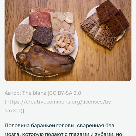
Автор: The blanz [CC BY-SA 3.0
(https://creativecommons.org/licenses/by-
sa/3.0)]
Половина бараньей головы, сваренная без
мозга, которую подают с глазами и зубами, но