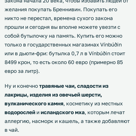
закона начала 20 века, чтобы избавить людей от
желания покупать Бреннивин. Покупать его
никто не перестал, времена сухого закона
прошли и сегодня вы вполне можете увезти с
собой бутылочку на память. Купить его можно
только в государственных магазинах Vínbúðin
или в дьюти-фри: бутылка 0,7 л в Vínbúðin стоит
8499 крон, то есть около 60 евро (примерно 85
евро за литр).
Ну и конечно
травяные чаи, сладости из
лакрицы, изделия из овечьей шерсти,
вулканического камня
, косметику из местных
водорослей
и
исландского мха
, которым лечат
аллергию, насморк и кашель, а также добавляют
в чай.