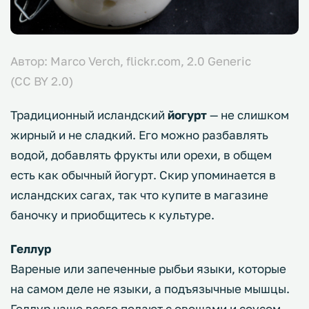
Автор: Marco Verch,
flickr.com,
2.0 Generic
(CC BY 2.0)
Традиционный исландский
йогурт
— не слишком
жирный и не сладкий. Его можно разбавлять
водой, добавлять фрукты или орехи, в общем
есть как обычный йогурт. Скир упоминается в
исландских сагах, так что купите в магазине
баночку и приобщитесь к культуре.
Геллур
Вареные или запеченные рыбьи языки, которые
на самом деле не языки, а подъязычные мышцы.
Геллур чаще всего подают с овощами и соусом.