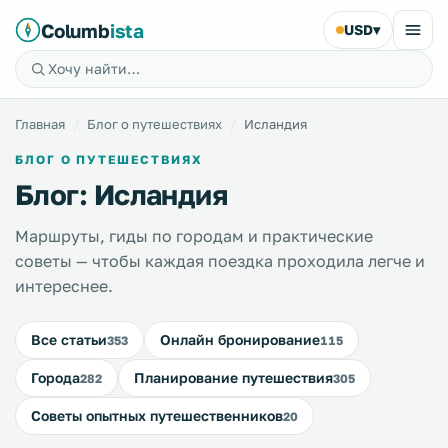
Columb
ista
USD
▾
Главная
Блог о путешествиях
Исландия
БЛОГ О ПУТЕШЕСТВИЯХ
Блог: Исландия
Маршруты, гиды по городам и практические
советы — чтобы каждая поездка проходила легче и
интереснее.
Все статьи
Онлайн бронирование
353
115
Города
Планирование путешествия
282
305
Советы опытных путешественников
20