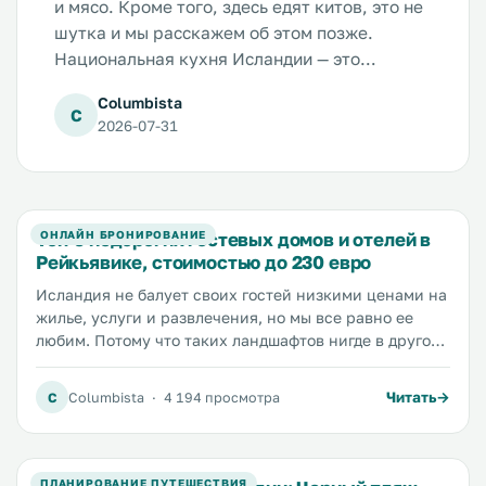
и мясо. Кроме того, здесь едят китов, это не
шутка и мы расскажем об этом позже.
Национальная кухня Исландии — это
обычное меню исландских крестьян,
Columbista
проверенное веками. Только в отличие от
C
2026-07-31
итальянских крестьян, которые подарили
миру пиццу и равиоли, их исландские
коллеги передали потомкам рецепт вареной
бараньей головы и сотни вариаций на тему
Топ-5 недорогих гостевых домов и отелей в
ОНЛАЙН БРОНИРОВАНИЕ
соленой, вяленой и маринованной рыбы, в
Рейкьявике, стоимостью до 230 евро
том числе и...
Исландия не балует своих гостей низкими ценами на
жилье, услуги и развлечения, но мы все равно ее
любим. Потому что таких ландшафтов нигде в другом
месте не найти. А вот бюджетные варианты жилья
найти вполне можно, хоть задача не из простых. Но
Читать
C
Columbista
·
4 194 просмотра
мы приложили усилия и предлагаем вам обзор
недорогих отелей, гостевых домов и хостелов с
оптимальным соотношением цены и качества.
ПЛАНИРОВАНИЕ ПУТЕШЕСТВИЯ