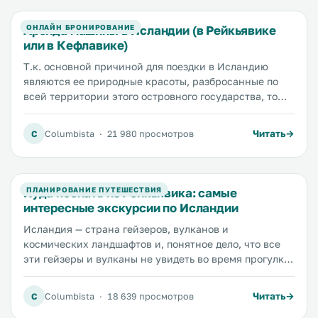
отзывов и предлагаем вашему вниманию
оптимальные варианты по соотношению цены и
Аренда машины в Исландии (в Рейкьявике
ОНЛАЙН БРОНИРОВАНИЕ
качества. Кроме того мы старались выбирать отели,
или в Кефлавике)
расположенные как можно ближе к центру.
Т.к. основной причиной для поездки в Исландию
являются ее природные красоты, разбросанные по
всей территории этого островного государства, то
вопрос передвижения между ними становится очень
остро. В принципе до некоторых популярных
Читать
C
Columbista
·
21 980 просмотров
достопримечательностей вы можете добраться из
Рейкьявика и на общественном транспорте.
Например из столицы страны до популярного
термального курорта «Голубая лагуна» расстояние
Куда поехать из Рейкьявика: самые
ПЛАНИРОВАНИЕ ПУТЕШЕСТВИЯ
всего 50 км., а до одного из красивейших водопадов
интересные экскурсии по Исландии
«Сельяландфосс» из Рейкьявика расстояние около
Исландия — страна гейзеров, вулканов и
120 км.
космических ландшафтов и, понятное дело, что все
эти гейзеры и вулканы не увидеть во время прогулки
по городу. А это значит, что нужно либо брать в руки
руль автомобиля и карту и искать все самое-самое
Читать
C
Columbista
·
18 639 просмотров
самостоятельно, либо купить экскурсию и