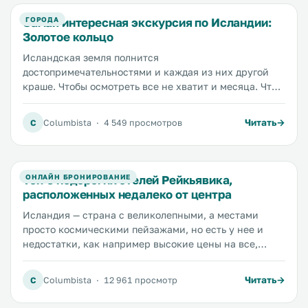
оптимальным соотношением цены и качества.
скалах.
Самая интересная экскурсия по Исландии:
ГОРОДА
Золотое кольцо
Исландская земля полнится
достопримечательностями и каждая из них другой
краше. Чтобы осмотреть все не хватит и месяца. Что
же делать тем, у кого есть всего пара дней на
изучение страны? Ответ прост: проехать по
Читать
C
Columbista
·
4 549 просмотров
«Золотому кольцу Исландии». Золотое кольцо —
популярный маршрут, который начинается в
Рейкьявике, проходит через центральную часть
страны и захватывает самые популярные
Топ-5 недорогих отелей Рейкьявика,
ОНЛАЙН БРОНИРОВАНИЕ
достопримечательности, и ведет обратно в
расположенных недалеко от центра
Рейкьявик. Путешествие длится примерно 8 часов, а
Исландия — страна с великолепными, а местами
значит вам не нужно искать и оплачивать жилье в
просто космическими пейзажами, но есть у нее и
других городах. Утром вы выезжаете из отеля,
недостатки, как например высокие цены на все,
проводите день среди невероятных ландшафтов и
включая жилье. Кровать в хостеле здесь стоит как
вечером снова возвращаетесь в отель. Просто,
минимум 50 долларов, а приличный номер в хорошем
быстро, недорого и очень красиво.
Читать
C
Columbista
·
12 961 просмотр
отеле недалеко от центра не меньше 200. Мы
исследовали имеющиеся варианты, прочитали сотни