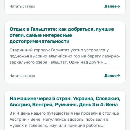
императорской семьи Габсбургов расположен
Далее
Читать статью
шикарный дворец с музеями, огромный парк с
лабиринтами, фонтанами и оранжереей, а также
один из лучших зоопарков в Европе, самая большая
Отдых в Гальштате: как добраться, лучшие
ценность которого - удивительные панды.
отели, самые интересные
Рассказываем, что куда сходить и что посмотреть в
достопримечательности
Шенбрунн, сколько стоят входные билеты и где
остановиться поблизости.
Старинный городок Гальштат уютно устроился у
подножья высоких альпийских гор на берегу лазурно-
зеркального озера Гальштат. Один над другим
возвышаются домики с серыми черепичными
крышами, узкие мощеные брусчаткой улицы увиты
Далее
Читать статью
зеленью и местами поросли мхом, с озера веет
прохладой, а куда ни глянь возвышаются
величественные горы.
На машине через 5 стран: Украина, Словакия,
Австрия, Венгрия, Румыния. День 3 и 4: Вена
3 и 4 день нашего путешествия мы провели в столице
Австрии - Вене. Нагулялись вдоволь, побывали в
музеях и галереях, изучили принцип работы