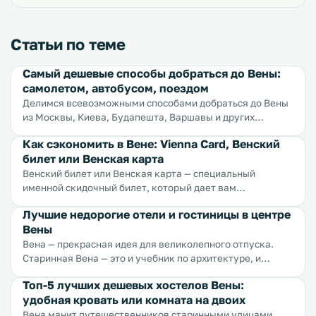
Статьи по теме
Самый дешевые способы добраться до Вены:
самолетом, автобусом, поездом
Делимся всевозможными способами добраться до Вены
из Москвы, Киева, Будапешта, Варшавы и других
городов мира и при этом сэкономить.
Как сэкономить в Вене: Vienna Card, Венский
билет или Венская карта
Венский билет или Венская карта — специальный
именной скидочный билет, который дает вам
возможность сэкономить при посещении города в
Лучшие недорогие отели и гостиницы в центре
туристических целях. Такая услуга предоставляется во
Вены
многих туристических городах Европы, но Венская карта
признана самой выгодной и удобной.
Вена — прекрасная идея для великолепного отпуска.
Старинная Вена — это и учебник по архитектуре, и
поваренная книга старых мастеров, и каталог
Топ-5 лучших дешевых хостелов Вены:
всевозможных услуг, этот город очаровывает всех, кто
удобная кровать или комната на двоих
его посещает. Но вена также известна и как довольно
дорогой город, поэтому всем, кто хочет сэкономить
Вена манит путешественников старинными улицами,