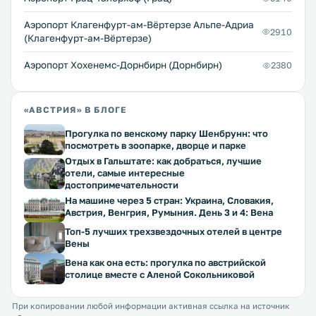
Аэропорт Клагенфурт-ам-Вёртерзе Альпе-Адриа
2910
(Клагенфурт-ам-Вёртерзе)
Аэропорт Хохенемс-Дорнбирн (Дорнбирн)
2380
«АВСТРИЯ» В БЛОГЕ
Прогулка по венскому парку Шенбрунн: что
посмотреть в зоопарке, дворце и парке
Отдых в Гальштате: как добраться, лучшие
отели, самые интересные
достопримечательности
На машине через 5 стран: Украина, Словакия,
Австрия, Венгрия, Румыния. День 3 и 4: Вена
Топ-5 лучших трехзвездочных отелей в центре
Вены
Вена как она есть: прогулка по австрийской
столице вместе с Аленой Сокольниковой
При копировании любой информации активная ссылка на источник