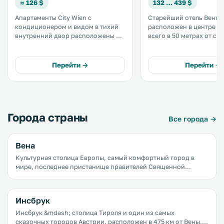
≈ 126 $
132 … 439 $
Апартаменты City Wien с
Старейший отель Вены
кондиционером и видом в тихий
расположен в центре г
внутренний двор расположены в
всего в 50 метрах от со
отреставрированном
Святого Стефана и непо
историческом здании в центре
многих других
Вены, всего в 200 метрах от
достопримечательностей
Перейти →
Перейти →
собора Святого Стефана и в 300
услугам гостей бесплатн
метрах от улицы Грабен. .
Города страны
Все города →
Вена
Культурная столица Европы, самый комфортный город в
мире, последнее пристанище правителей Священной
Римской империи &mdash; все это Вена. Здесь находятся
великолепные дворцы, лучшие художественные галереи и
концертные залы, одно из самых известных в мире зданий
Инсбрук
оперы, прекрасные парки и сады, рестораны и кафе, в
которых готовят потрясающие блюда венской кухни.
Инсбрук &mdash; столица Тироля и один из самых
сказочных городов Австрии, расположен в 475 км от Вены, в