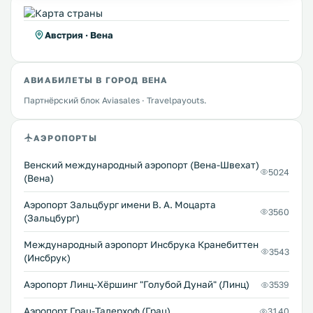
Австрия · Вена
АВИАБИЛЕТЫ В ГОРОД ВЕНА
Партнёрский блок Aviasales · Travelpayouts.
АЭРОПОРТЫ
Венский международный аэропорт (Вена-Швехат)
5024
(Вена)
Аэропорт Зальцбург имени В. А. Моцарта
3560
(Зальцбург)
Международный аэропорт Инсбрука Кранебиттен
3543
(Инсбрук)
Аэропорт Линц-Хёршинг "Голубой Дунай" (Линц)
3539
Аэропорт Грац-Талерхоф (Грац)
3140