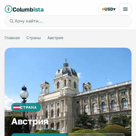
Columb
ista
USD
▾
Главная
Страны
Австрия
СТРАНА
Австрия