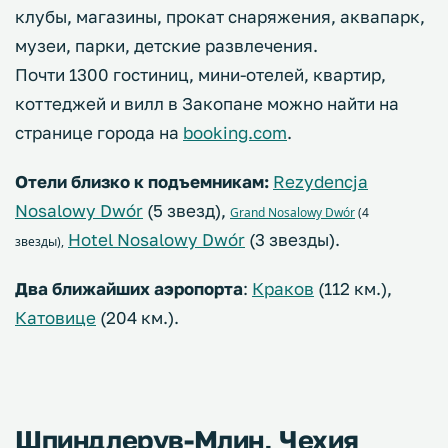
клубы, магазины, прокат снаряжения, аквапарк,
музеи, парки, детские развлечения.
Почти 1300 гостиниц, мини-отелей, квартир,
коттеджей и вилл в Закопане можно найти на
странице города на
booking.com
.
Отели близко к подъемникам:
Rezydencja
Nosalowy Dwór
(5 звезд),
Grand Nosalowy Dwór
(4
Hotel Nosalowy Dwór
(3 звезды).
звезды),
Два ближайших аэропорта
:
Краков
(112 км.),
Катовице
(204 км.).
Шпиндлерув-Млин, Чехия