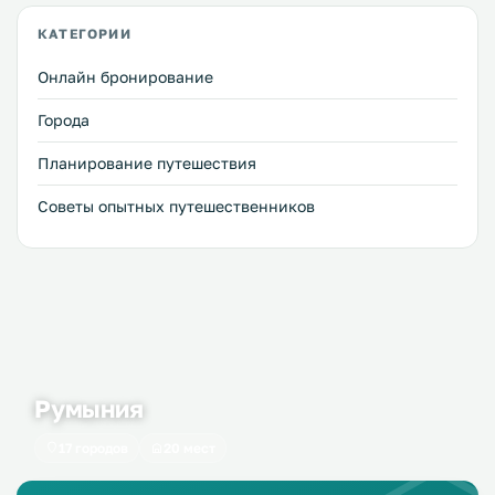
интересные горнолыжные склоны. И такой вариант
КАТЕГОРИИ
вполне хорош: лето должно быть с теплым солнцем, а
зима — с хрустящим чистым снегом. У сегодняшних
Онлайн бронирование
любителей зимнего лыжного отдыха есть хороший выбор
современных горнолыжных курортов разной величины, с
Города
различной стоимостью предоставляемых услуг. В этой
статье мы расскажем об одном таком курорте, который
Планирование путешествия
включает в себя несколько горнолыжных комплексов.
Этот курорт — зимняя столица Польши, город Закопане.
Советы опытных путешественников
Румыния
17 городов
20 мест