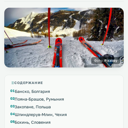
Фото:
Pixabay
СОДЕРЖАНИЕ
Банско, Болгария
Пояна-Брашов, Румыния
Закопане, Польша
Шпиндлерув-Млин, Чехия
Бохинь, Словения