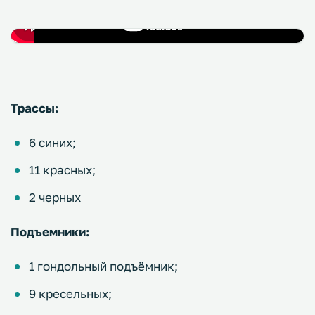
Трассы:
6 синих;
11 красных;
2 черных
Подъемники:
1 гондольный подъёмник;
9 кресельных;