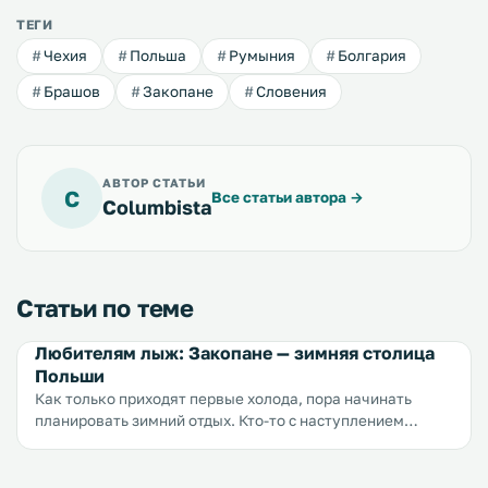
ТЕГИ
Чехия
Польша
Румыния
Болгария
Брашов
Закопане
Словения
АВТОР СТАТЬИ
C
Все статьи автора
→
Columbista
Статьи по теме
Любителям лыж: Закопане — зимняя столица
Польши
Как только приходят первые холода, пора начинать
планировать зимний отдых. Кто-то с наступлением
холодов стремиться уехать в теплые места, например в
Дубаи, а кто-то наоборот достает лыжные штаны,
перчатки, и начинает подыскивать для себя новые