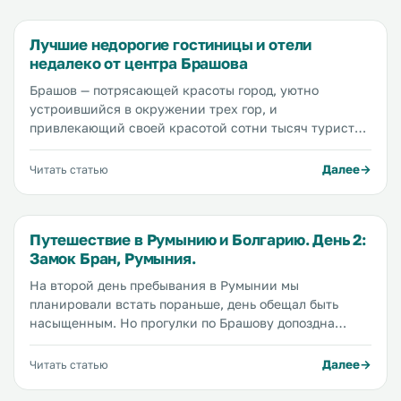
Лучшие недорогие гостиницы и отели
недалеко от центра Брашова
Брашов — потрясающей красоты город, уютно
устроившийся в окружении трех гор, и
привлекающий своей красотой сотни тысяч туристов
в год. Природа Брашова великолепна, архитектура
оригинальна, а цены низки, что делает это место
Далее
Читать статью
идеальным в глазах путешественников. Кроме того в
Брашов приезжают те, кто хочет увидеть замок
Дракула Бран и покататься на лыжах на
Путешествие в Румынию и Болгарию. День 2:
горнолыжном курорте Пояна Брашов. Мы изучили
Замок Бран, Румыния.
особенности отдыха в Брашове, ознакомились с
предложениями гостиниц и гостевых домов и теперь
На второй день пребывания в Румынии мы
предлагаем вам лучшие идеи для бюджетного отдыха
планировали встать пораньше, день обещал быть
в этом прекрасном городе.
насыщенным. Но прогулки по Брашову допоздна
внесли незначительные коррективы в наши планы.
Вместо семи утра мы встали в половину девятого.
Далее
Читать статью
Сегодня мы хотим посетить одну из известнейших
достопримечательностей Румынии — замок Бран.