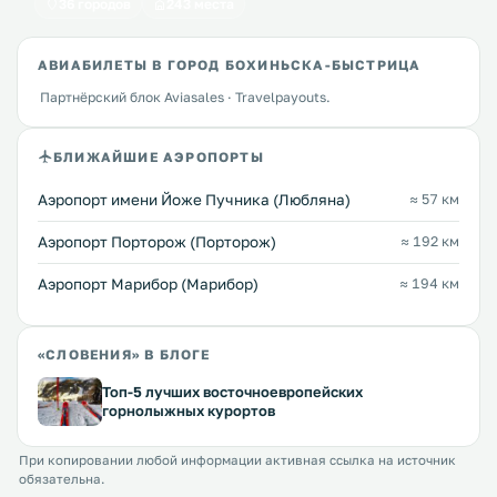
36 городов
243 места
АВИАБИЛЕТЫ В ГОРОД БОХИНЬСКА-БЫСТРИЦА
Партнёрский блок Aviasales · Travelpayouts.
БЛИЖАЙШИЕ АЭРОПОРТЫ
Аэропорт имени Йоже Пучника (Любляна)
≈ 57 км
Аэропорт Порторож (Порторож)
≈ 192 км
Аэропорт Марибор (Марибор)
≈ 194 км
«СЛОВЕНИЯ» В БЛОГЕ
Топ-5 лучших восточноевропейских
горнолыжных курортов
При копировании любой информации активная ссылка на источник
обязательна.