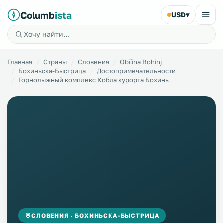
Columb
ista
USD
▾
Главная
Страны
Словения
Občina Bohinj
Бохиньска-Быстрица
Достопримечательности
Горнолыжный комплекс Кобла курорта Бохинь
СЛОВЕНИЯ · БОХИНЬСКА-БЫСТРИЦА