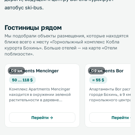
автобус ski-bus.
Гостиницы рядом
Мы подобрали объекты размещения, которые находятся
ближе всего к месту «Горнолыжный комплекс Кобла
курорта Бохинь». Больше отелей — на карте «Отели
поблизости».
Apartments Mencinger
Apartments Bor
0 км
0 км
50 … 118 $
≈ 55 $
Комплекс Apartments Mencinger
Апартаменты Bor распо
находится в окружении зеленой
городе Бохинь, в 9 км о
растительности в деревне
горнолыжного центра В
Бохиньска-Быстрица, на окраине
20 км от информационн
национального парка Триглав, в
национального парка Тр
500 метрах от центра городка
услугам гостей бесплат
Перейти →
Перейти →
Бохиня. К вашим услугам
частная парковка на тер
бесплатный WiFi и сад. .