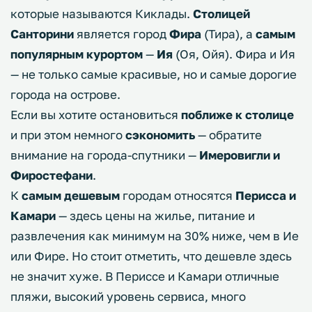
которые называются Киклады.
Столицей
Санторини
является город
Фира
(Тира), а
самым
популярным курортом
—
Ия
(Оя, Ойя). Фира и Ия
— не только самые красивые, но и самые дорогие
города на острове.
Если вы хотите остановиться
поближе к столице
и при этом немного
сэкономить
— обратите
внимание на города-спутники —
Имеровигли и
Фиростефани
.
К
самым дешевым
городам относятся
Перисса и
Камари
— здесь цены на жилье, питание и
развлечения как минимум на 30% ниже, чем в Ие
или Фире. Но стоит отметить, что дешевле здесь
не значит хуже. В Периссе и Камари отличные
пляжи, высокий уровень сервиса, много