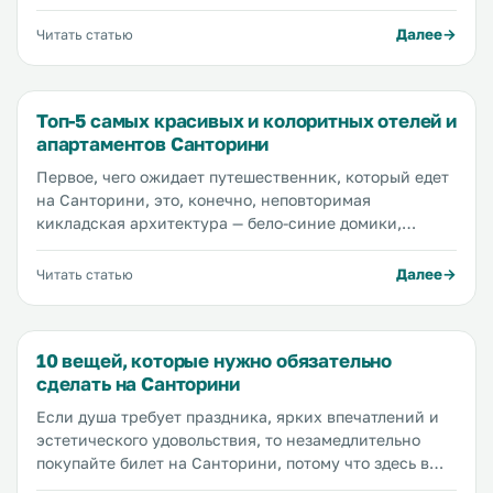
мягким песком, аутентичные отели и гостевые дома,
самые красивые в мире закаты, вкусная и полезная
Далее
Читать статью
еда, ленивые коты, отдыхающие везде, где можно
отдохнуть, и океан впечатлений. Мы поехали на отдых
в сентябре, чтобы своими глазами увидеть все самые
Топ-5 самых красивых и колоритных отелей и
красивые города и пляжи, составить идеальный
апартаментов Санторини
маршрут по Санторини и рассказать вам о своем
опыте.
Первое, чего ожидает путешественник, который едет
на Санторини, это, конечно, неповторимая
кикладская архитектура — бело-синие домики,
которые словно растеклись по скалам — а только
потом уже море, пляжи, греческая кухня и
Далее
Читать статью
гостеприимные местные жители. Гулять по узким
улочкам главных курортных городов Санторини — Ии
и Фиры — ни с чем не сравнимое удовольствие, но и
10 вещей, которые нужно обязательно
отель нужно выбрать такой, чтобы в него хотелось
сделать на Санторини
вернуться после прогулки. Поэтому мы предлагаем
вашему вниманию обзор самых красивых и
Если душа требует праздника, ярких впечатлений и
колоритных отелей и апартаментов Санторини.
эстетического удовольствия, то незамедлительно
покупайте билет на Санторини, потому что здесь в
избытке есть все, что вам нужно. Уникальная