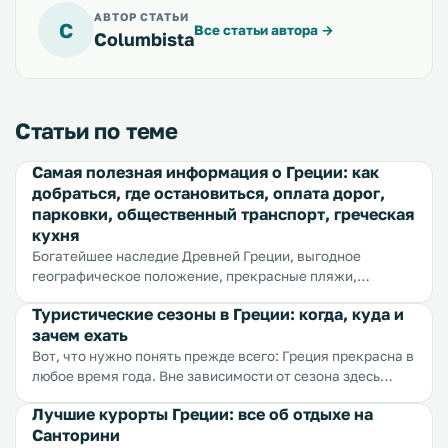
АВТОР СТАТЬИ
C
Все статьи автора
→
Columbista
Статьи по теме
Самая полезная информация о Греции: как
добраться, где остановиться, оплата дорог,
парковки, общественный транспорт, греческая
кухня
Богатейшее наследие Древней Греции, выгодное
географическое положение, прекрасные пляжи,
развитый рекреационный комплекс, низкие цены,
Туристические сезоны в Греции: когда, куда и
идеальная средиземноморская кухня сделали Грецию
зачем ехать
одной из самых популярных стран мира. Здесь можно
отдохнуть в теплое время года — вас ждут изумительные
Вот, что нужно понять прежде всего: Греция прекрасна в
песочные пляжи на любой вкус, невероятные пейзажи,
любое время года. Вне зависимости от сезона здесь
вкуснейшие блюда. Сюда же можно приехать, когда в
целебный климат, уникальная природа, горы,
Лучшие курорты Греции: все об отдыхе на
окно уже стучит холод — во-первых, здесь наверняка
обрамляющие море, вкусная еда, гостеприимные люди и
Санторини
теплее, чем за вашим окном, а во-вторых, в прохладное
очень низкие цены. Поэтому если вы планируете отпуск