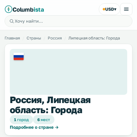
Columb
ista
USD
▾
Главная
Страны
Россия
Липецкая область: Города
Россия, Липецкая
область: Города
1
город
6
мест
Подробнее о стране →