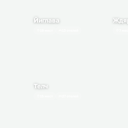
Йиглава
Ждяр
19 мест
13 отелей
7 ме
Телч
15 мест
27 отелей