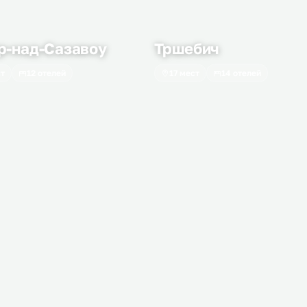
-над-Сазавоу
Тршебич
ст
12 отелей
17 мест
14 отелей