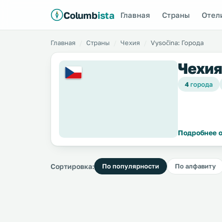
Columb
ista
Главная
Страны
Отел
Главная
Страны
Чехия
Vysočina: Города
Чехия
4
города
Подробнее о
Сортировка:
По популярности
По алфавиту