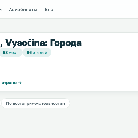
и
Авиабилеты
Блог
, Vysočina: Города
58
мест
66
отелей
 стране →
По достопримечательностям