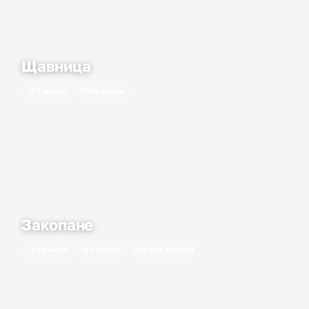
Щавница
1 место
61 отель
Закопане
19 мест
2 поста
1 014 отелей