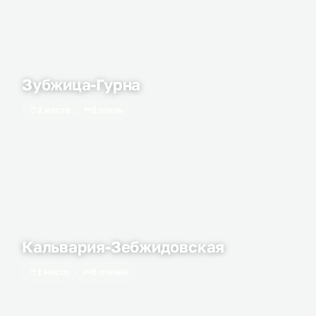
Зубжица-Гурна
2 места
1 отель
Кальвария-Зебжидовская
1 место
5 отелей