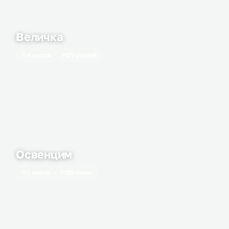
Величка
4 места
27 отелей
Освенцим
1 место
23 отеля