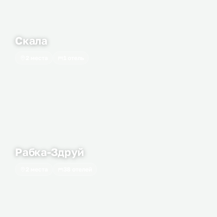
Скала
2 места
1 отель
Рабка-Здруй
2 места
38 отелей