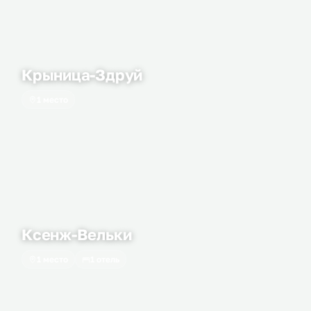
Крыница-Здруй
1 место
Ксенж-Вельки
1 место
1 отель