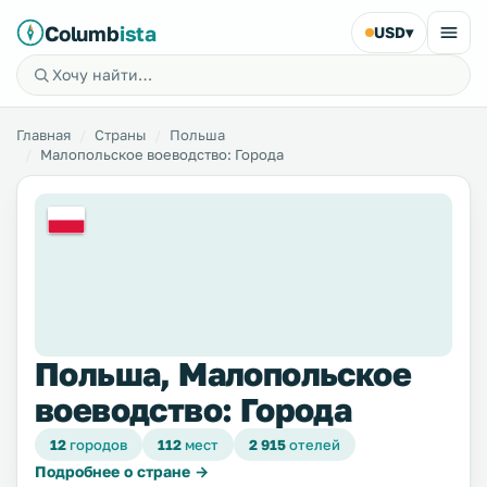
Columb
ista
USD
▾
Главная
Страны
Польша
Малопольское воеводство: Города
Польша, Малопольское
воеводство: Города
12
городов
112
мест
2 915
отелей
Подробнее о стране →