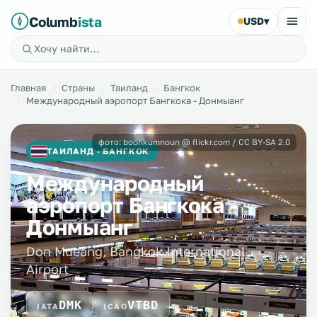
Columb
ista
USD
▾
Главная
Страны
Таиланд
Бангкок
Международный аэропорт Бангкока - Донмыанг
фото: boonkumnoun @ flickr.com / CC BY-SA 2.0
ТАИЛАНД · БАНГКОК
Международный
аэропорт Бангкока -
Донмыанг
Don Mueang, Bangkok International
Airport
DMK
VTBD
IATA
ICAO