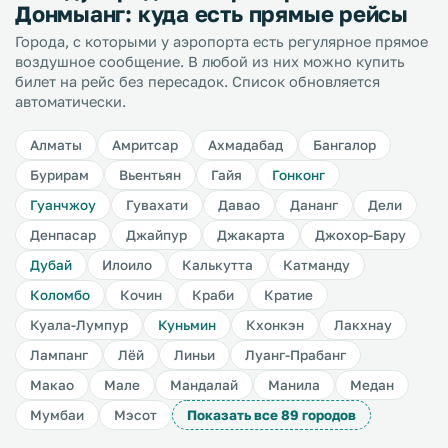
Донмыанг: куда есть прямые рейсы
Города, с которыми у аэропорта есть регулярное прямое
воздушное сообщение. В любой из них можно купить
билет на рейс без пересадок. Список обновляется
автоматически.
Алматы
Амритсар
Ахмадабад
Бангалор
Бурирам
Вьентьян
Гайя
Гонконг
Гуанчжоу
Гувахати
Давао
Дананг
Дели
Денпасар
Джайпур
Джакарта
Джохор-Бару
Дубай
Илоило
Калькутта
Катманду
Коломбо
Кочин
Краби
Кратие
Куала-Лумпур
Куньмин
Кхонкэн
Лакхнау
Лампанг
Лёй
Линьи
Луанг-Прабанг
Макао
Мале
Мандалай
Манила
Медан
Мумбаи
Мэсот
Показать все 89 городов