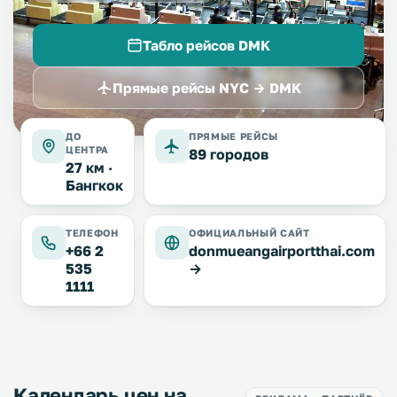
Табло рейсов DMK
Прямые рейсы NYC → DMK
ДО
ПРЯМЫЕ РЕЙСЫ
ЦЕНТРА
89 городов
27 км ·
Бангкок
ТЕЛЕФОН
ОФИЦИАЛЬНЫЙ САЙТ
+66 2
donmueangairportthai.com
535
→
1111
Календарь цен на