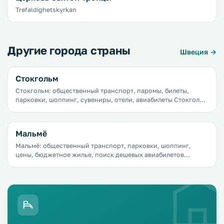
Trefaldighetskyrkan
Другие города страны
Швеция →
Стокгольм
Стокгольм: общественный транспорт, паромы, билеты,
парковки, шоппинг, сувениры, отели, авиабилеты Стокгольм
&mdash; город новых тенденций и инноваций. Столица
Швеции постоянно растет и находится в движении.
Мальмё
Мальмё: общественный транспорт, парковки, шоппинг,
цены, бюджетное жилье, поиск дешевых авиабилетов
Мальмё манит путешественников природой и парками,
озерами и пляжами, мягким морским климатом, а самой
лакомой достопримечательностью является, конечно,
Эресуннский мост, соединяющий город с Копенгагеном.
Всего 15 минут на автомобиле и вы в столице Дании гуляете
по набережной, веселитесь в одном из самых больших в
Скандинавии парков развлечений Тиволи или едите