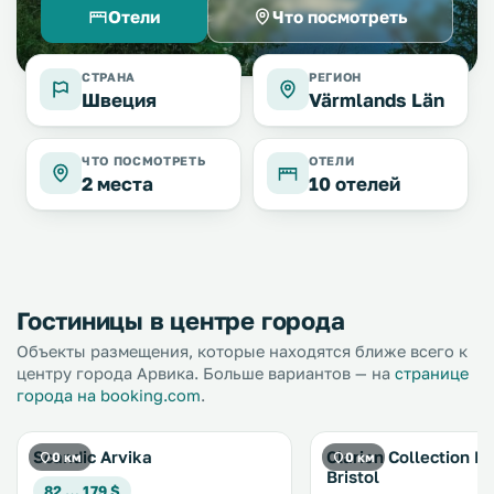
Отели
Что посмотреть
СТРАНА
РЕГИОН
Швеция
Värmlands Län
ЧТО ПОСМОТРЕТЬ
ОТЕЛИ
2 места
10 отелей
Гостиницы в центре города
Объекты размещения, которые находятся ближе всего к
центру города Арвика. Больше вариантов — на
странице
города на booking.com
.
Scandic Arvika
Clarion Collection H
0 км
0 км
Bristol
82 … 179 $