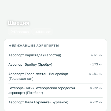
Швеция
47 городов
386 мест
БЛИЖАЙШИЕ АЭРОПОРТЫ
Аэропорт Карлстада (Карлстад)
≈ 61 км
Аэропорт Эребру (Эребру)
≈ 173 км
Аэропорт Тролльхеттан–Венерсборг
≈ 181 км
(Тролльхеттан)
Гётеборг-Сити (Гётеборгский городской
≈ 252 км
аэропорт) (Гётеборг)
Аэропорт Дала Бурленге (Бурленге)
≈ 252 км