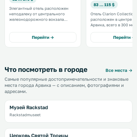
83 … 115 $
Элегантный отель расположен
неподалеку от центрального
Отель Clarion Collection 
железнодорожного вокзала
расположен в центре г
города Арвика. К услугам гостей
Арвика, всего в 300 мет
просторные комфортабельные
железнодорожного вок
номера с бесплатным завтраком и
Гостям предоставляютс
Перейти →
Перейти →
Wi-Fi, а также зона отдыха у
ежедневный легкий ужи
бассейна и тренажерный зал. .
бесплатный Wi-Fi и бес
кофе со сладостями. .
Что посмотреть в городе
Все места →
Самые популярные достопримечательности и знаковые
места города Арвика — с описанием, фотографиями и
адресами.
Музей Rackstad
Rackstadmuseet
Церковь Святой Троицы