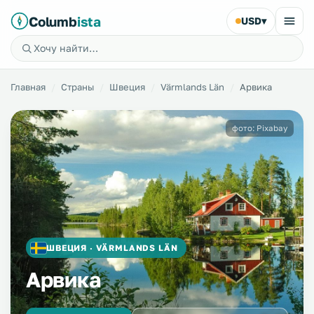
Columb
ista
USD
▾
Главная
Страны
Швеция
Värmlands Län
Арвика
фото: Pixabay
ШВЕЦИЯ · VÄRMLANDS LÄN
Арвика