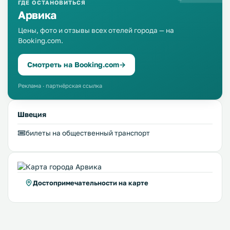
оригинальные блюда из селедки в кафе на пляже.
ГДЕ ОСТАНОВИТЬСЯ
Арвика
Цены, фото и отзывы всех отелей города — на
Booking.com.
Смотреть на Booking.com
→
Реклама · партнёрская ссылка
Швеция
билеты на общественный транспорт
Достопримечательности на карте