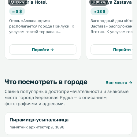
Alexandria Hotel
Kazachya Zastava
33 км
31 км
≈ 8 $
≈ 18 $
Отель «Александрия»
Загородный дом «Каза
располагается городе Прилуки. К
Застава» расположен в
услугам гостей терраса и
Яготин. К услугам гостей
бесплатный Wi-Fi. В числе удобств
принадлежности для барб
номеров кабельное телевидение,
окон открывается вид н
кондиционер, холодильник и фен.
Предоставляется беспл
Перейти →
Перейти →
.
Fi. На территории обустроена
бесплатная частная парк
Что посмотреть в городе
Все места →
Самые популярные достопримечательности и знаковые
места города Березовая Рудка — с описанием,
фотографиями и адресами.
Пирамида-усыпальница
памятник архитектуры, 1898