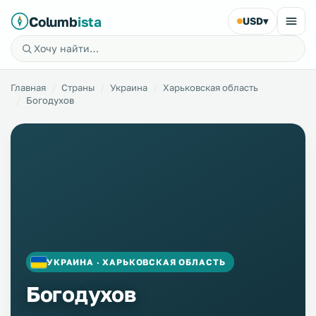
Columb
ista
USD
▾
Главная
Страны
Украина
Харьковская область
Богодухов
УКРАИНА · ХАРЬКОВСКАЯ ОБЛАСТЬ
Богодухов