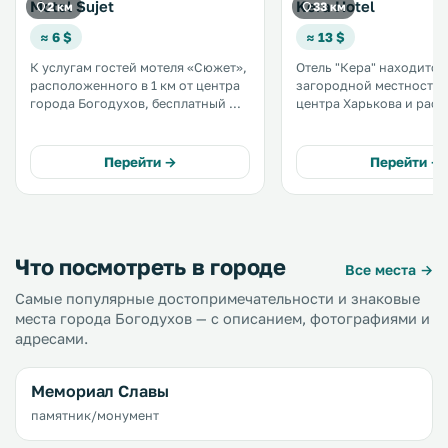
Motel Sujet
Kera Hotel
2 км
33 км
≈ 6 $
≈ 13 $
К услугам гостей мотеля «Сюжет»,
Отель "Кера" находится
расположенного в 1 км от центра
загородной местности, 
города Богодухов, бесплатный Wi-
центра Харькова и расп
Fi, бесплатная частная парковка и
сауной, паровой баней 
круглосуточное кафе, в котором
игровой площадкой. К услугам
подаются блюда домашней кухни.
гостей ресторан и люкс
Перейти →
Перейти →
.
бесплатным Wi-Fi. .
Что посмотреть в городе
Все места →
Самые популярные достопримечательности и знаковые
места города Богодухов — с описанием, фотографиями и
адресами.
Мемориал Славы
памятник/монумент