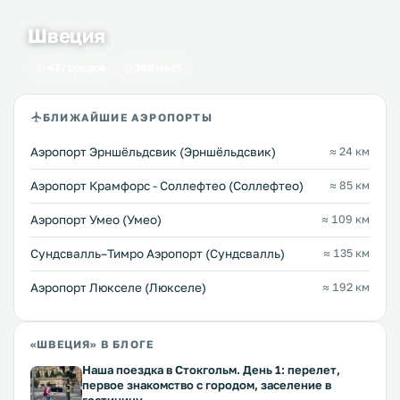
Швеция
47 городов
386 мест
БЛИЖАЙШИЕ АЭРОПОРТЫ
Аэропорт Эрншёльдсвик (Эрншёльдсвик)
≈ 24 км
Аэропорт Крамфорс - Соллефтео (Соллефтео)
≈ 85 км
Аэропорт Умео (Умео)
≈ 109 км
Сундсвалль–Тимро Аэропорт (Сундсвалль)
≈ 135 км
Аэропорт Люкселе (Люкселе)
≈ 192 км
«ШВЕЦИЯ» В БЛОГЕ
Наша поездка в Стокгольм. День 1: перелет,
первое знакомство с городом, заселение в