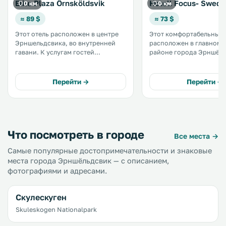
Elite Plaza Örnsköldsvik
Hotell Focus- Swede
0 км
0 км
≈ 89 $
≈ 73 $
Этот отель расположен в центре
Этот комфортабельный 
Эрншельдсвика, во внутренней
расположен в главном 
гавани. К услугам гостей
районе города Эрншёль
бесплатный Wi-Fi, британский паб
рядом с многочисленн
на территории отеля, а также зона
магазинами и ресторана
отдыха с тренажерным залом и
услугам гостей сауна с 
Перейти →
Перейти →
прекрасным видом на верхнем
релаксации. .
этаже. .
Что посмотреть в городе
Все места →
Самые популярные достопримечательности и знаковые
места города Эрншёльдсвик — с описанием,
фотографиями и адресами.
Скулескуген
Skuleskogen Nationalpark