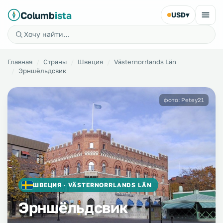
Columb
ista
USD
▾
Главная
Страны
Швеция
Västernorrlands Län
Эрншёльдсвик
фото: Petey21
ШВЕЦИЯ · VÄSTERNORRLANDS LÄN
Эрншёльдсвик