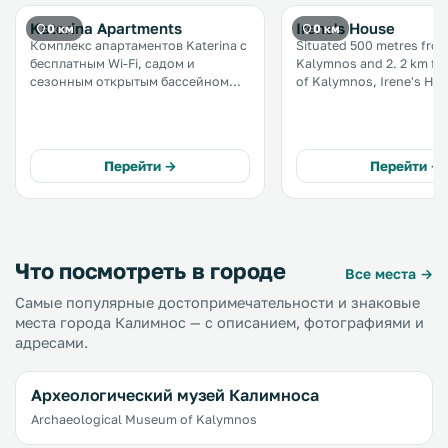
Katerina Apartments
Irene's House
0 км
0 км
Комплекс апартаментов Katerina с
Situated 500 metres from
бесплатным Wi-Fi, садом и
Kalymnos and 2. 2 km fr
сезонным открытым бассейном
of Kalymnos, Irene's Hou
расположен на острове Калимнос,
pet-friendly accommodat
в 600 метрах от порта Калимнос. В
Kálymnos. Guests benefit from
распоряжении гостей бесплатная
terrace and a sun terrace. Free Wi
частная парковка на территории. .
is provided . .
Перейти →
Перейти →
Что посмотреть в городе
Все места →
Самые популярные достопримечательности и знаковые
места города Калимнос — с описанием, фотографиями и
адресами.
Археологический музей Калимноса
Archaeological Museum of Kalymnos