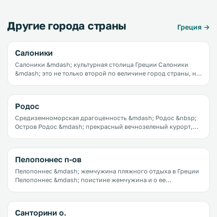
Другие города страны
Греция →
Салоники
Салоники &mdash; культурная столица Греции Салоники
&mdash; это не только второй по величине город страны, не
только крупный культурный и образовательный центр, не
только город, полный архитектурных памятников, но и
практически сказочный прибрежный курорт. Салоники как
Родос
будто потерялись на фоне таких значимых курортных
жемчужин Греции, как Крит или Санторини, но это вовсе не
Средиземноморская драгоценность &mdash; Родос &nbsp;
делает их менее привлекательными.
Остров Родос &mdash; прекрасный вечнозеленый курорт,
которым можно наслаждаться круглогодично. Он прекрасен
и под палящими солнечными лучами, и в дождь, и
обдуваемый средиземноморским ветром.
Пелопоннес п-ов
Пелопоннес &mdash; жемчужина пляжного отдыха в Греции
Пелопоннес &mdash; поистине жемчужина и о ее
местонахождении известно не каждому. Рядовой турист
пройдет скорее всего мимо и никогда не узнает какое
чудесное сокровище он упустил.
Санторини о.