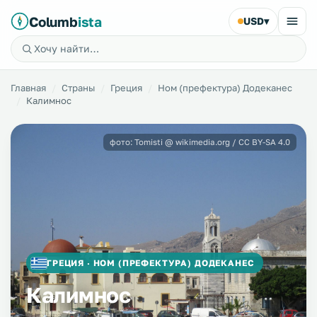
Columb
ista
USD
▾
Главная
Страны
Греция
Ном (префектура) Додеканес
Калимнос
фото: Tomisti @ wikimedia.org / CC BY-SA 4.0
ГРЕЦИЯ · НОМ (ПРЕФЕКТУРА) ДОДЕКАНЕС
Калимнос