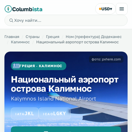
Columb
ista
USD
▾
Главная
Страны
Греция
Ном (префектура) Додеканес
Калимнос
Национальный аэропорт острова Калимнос
фото: pxhere.com
ГРЕЦИЯ · КАЛИМНОС
Национальный аэропорт
острова Калимнос
Kalymnos Island National Airport
JKL
LGKY
IATA
ICAO