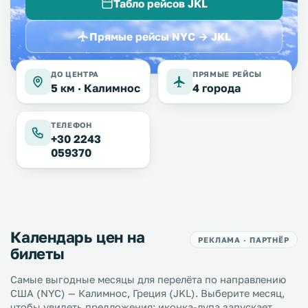
Табло рейсов JKL
Прямые рейсы NYC → JKL
ДО ЦЕНТРА
ПРЯМЫЕ РЕЙСЫ
5 км ·
Калимнос
4 города
ТЕЛЕФОН
+30 2243
059370
Календарь цен на
РЕКЛАМА · ПАРТНЁР
билеты
Самые выгодные месяцы для перелёта по направлению
США (NYC) — Калимнос, Греция (JKL). Выберите месяц,
чтобы увидеть предложения; иконка-лупа запускает