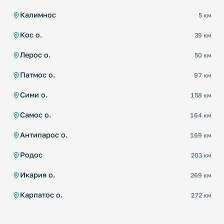
Калимнос
5 км
Кос о.
39 км
Лерос о.
50 км
Патмос о.
97 км
Сими о.
158 км
Самос о.
164 км
Антипарос о.
169 км
Родос
203 км
Икария о.
269 км
Карпатос о.
272 км