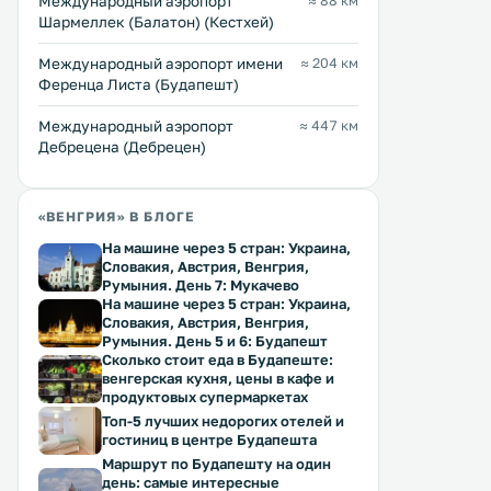
Международный аэропорт
≈ 88 км
Шармеллек (Балатон) (Кестхей)
Международный аэропорт имени
≈ 204 км
Ференца Листа (Будапешт)
Международный аэропорт
≈ 447 км
Дебрецена (Дебрецен)
«ВЕНГРИЯ» В БЛОГЕ
На машине через 5 стран: Украина,
Словакия, Австрия, Венгрия,
Румыния. День 7: Мукачево
На машине через 5 стран: Украина,
Словакия, Австрия, Венгрия,
Румыния. День 5 и 6: Будапешт
Сколько стоит еда в Будапеште:
венгерская кухня, цены в кафе и
продуктовых супермаркетах
Топ-5 лучших недорогих отелей и
гостиниц в центре Будапешта
Маршрут по Будапешту на один
день: самые интересные