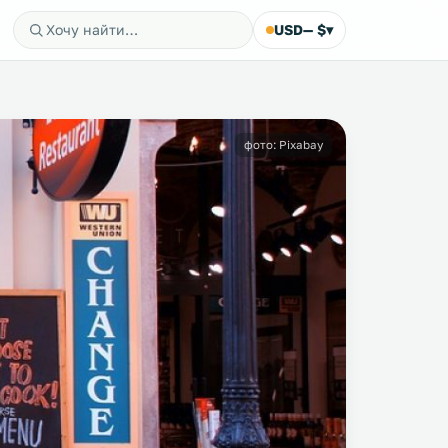
USD
— $
▾
фото: Pixabay