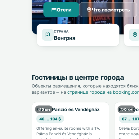
Отели
Что посмотреть
СТРАНА
Венгрия
Гостиницы в центре города
Объекты размещения, которые находятся ближе
вариантов — на
странице города на booking.co
Pálma Panzió és Vendégház
Hotel Do
0 км
0 км
46 … 104 $
67 … 107
Offering en-suite rooms with a TV,
Отель Dor
Pálma Panzió és Vendégház is
стиле мод