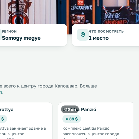
РЕГИОН
ЧТО ПОСМОТРЕТЬ
Somogy megye
1 место
 всего к центру города Капошвар. Больше
m
.
rottya
Laetitia Panzió
0 км
 $
≈ 39 $
ottya занимает здание в
Комплекс Laetitia Panzió
ерн в центре
расположен в центре города