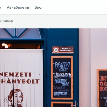
и
Авиабилеты
Блог
апошвар