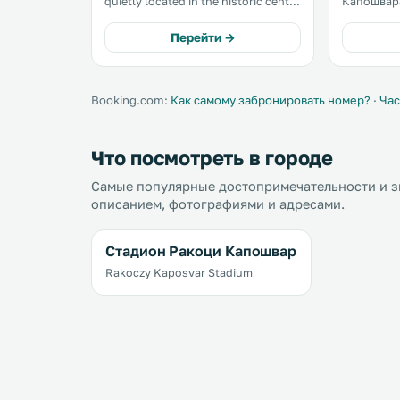
quietly located in the historic centre
Капошвара
of Kaposvár. It is only a few
пешеходной зо
minutes' walk from the pedestrian
гостей но
Перейти →
street with numerous restaurants
телевизор
and cafés. .
лобби-бар
парковка. В отеле работае
бесплатный
Booking.com:
Как самому забронировать номер?
·
Час
Что посмотреть в городе
Самые популярные достопримечательности и з
описанием, фотографиями и адресами.
Стадион Ракоци Капошвар
Rakoczy Kaposvar Stadium