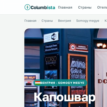
Columb
ista
Главная
Страны
Отел
Главная
Страны
Венгрия
Somogy megye
К
ВЕНГРИЯ · SOMOGY MEGYE
Капошвар