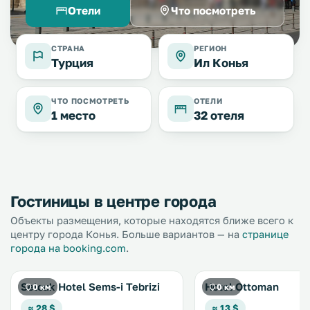
Отели
Что посмотреть
СТРАНА
РЕГИОН
Турция
Ил Конья
ЧТО ПОСМОТРЕТЬ
ОТЕЛИ
1 место
32 отеля
Гостиницы в центре города
Объекты размещения, которые находятся ближе всего к
центру города Конья. Больше вариантов — на
странице
города на booking.com
.
Selcuk Hotel Sems-i Tebrizi
Hotel Ottoman
0 км
0 км
≈ 28 $
≈ 13 $