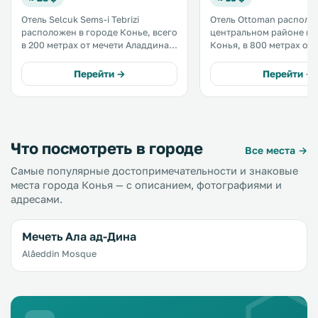
Отель Selcuk Sems-i Tebrizi
Отель Ottoman располо
расположен в городе Конье, всего
центральном районе го
в 200 метрах от мечети Аладдина
Конья, в 800 метрах от 
Кейкубада. К услугам гостей
Мевлана и в 42 км от
современные номера, сауна,
археологических раско
Перейти →
Перейти →
турецкая баня, фитнес-центр.
Хююк. Все номера оснащены
телевизором. Гостям
предоставляются тапочк
Что посмотреть в городе
Все места →
Самые популярные достопримечательности и знаковые
места города Конья — с описанием, фотографиями и
адресами.
Мечеть Ала ад-Дина
Alâeddin Mosque