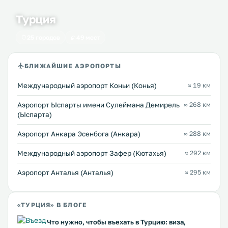
Турция
25 городов
49 мест
БЛИЖАЙШИЕ АЭРОПОРТЫ
Международный аэропорт Коньи (Конья)
≈ 19 км
Аэропорт Ыспарты имени Сулеймана Демирель
≈ 268 км
(Ыспарта)
Аэропорт Анкара Эсенбога (Анкара)
≈ 288 км
Международный аэропорт Зафер (Кютахья)
≈ 292 км
Аэропорт Анталья (Анталья)
≈ 295 км
«ТУРЦИЯ» В БЛОГЕ
Что нужно, чтобы въехать в Турцию: виза,