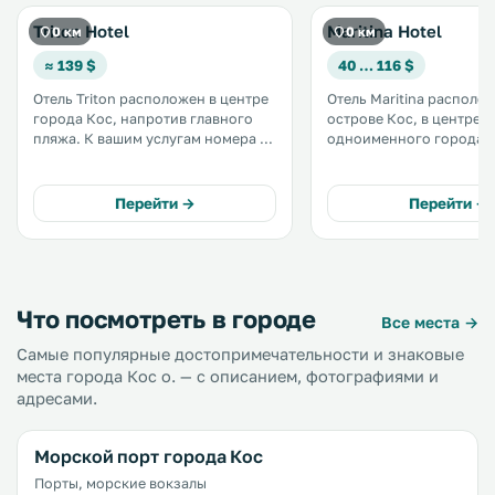
Triton Hotel
Maritina Hotel
0 км
0 км
≈ 139 $
40 … 116 $
Отель Triton расположен в центре
Отель Maritina располо
города Кос, напротив главного
острове Кос, в центре
пляжа. К вашим услугам номера и
одноименного города. К услугам
люксы с кондиционером и
гостей комфортабельны
балконом, бесплатный WiFi и
рядом с такими местны
американский завтрак. Номера и
достопримечательностя
Перейти →
Перейти →
люксы отеля Triton отличаются
замок Кос. .
элегантным декором интерьера. .
Что посмотреть в городе
Все места →
Самые популярные достопримечательности и знаковые
места города Кос о. — с описанием, фотографиями и
адресами.
Морской порт города Кос
Порты, морские вокзалы