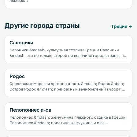
Asklepion
Другие города страны
Греция →
Салоники
Салоники &mdash; культурная столица Греции Салоники
&mdash; это не только второй по величине город страны, не
только крупный культурный и образовательный центр, не
только город, полный архитектурных памятников, но и
практически сказочный прибрежный курорт. Салоники как
Родос
будто потерялись на фоне таких значимых курортных
жемчужин Греции, как Крит или Санторини, но это вовсе не
Средиземноморская драгоценность &mdash; Родос &nbsp;
делает их менее привлекательными.
Остров Родос &mdash; прекрасный вечнозеленый курорт,
которым можно наслаждаться круглогодично. Он прекрасен
и под палящими солнечными лучами, и в дождь, и
обдуваемый средиземноморским ветром.
Пелопоннес п-ов
Пелопоннес &mdash; жемчужина пляжного отдыха в Греции
Пелопоннес &mdash; поистине жемчужина и о ее
местонахождении известно не каждому. Рядовой турист
пройдет скорее всего мимо и никогда не узнает какое