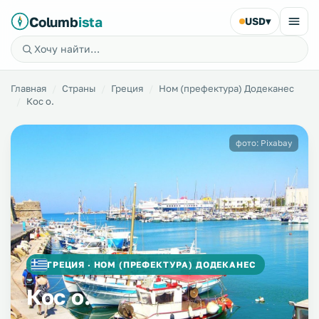
Columb
ista
USD
▾
Главная
Страны
Греция
Ном (префектура) Додеканес
Кос о.
фото: Pixabay
ГРЕЦИЯ · НОМ (ПРЕФЕКТУРА) ДОДЕКАНЕС
Кос о.