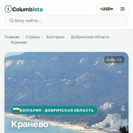
Columb
ista
USD
▾
Главная
Страны
Болгария
Добричская область
Кранево
фото: Ай
БОЛГАРИЯ · ДОБРИЧСКАЯ ОБЛАСТЬ
Кранево