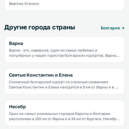
Вeaches Kranevo
Другие города страны
Болгария →
Варна
Варна - это, наверное, один из самых любимых и
популярных у наших туристов болгарских курортов. Варна
предлагает своим гостям широкие песчаные пляжи,
недорогие отели, зеленые парки, уютные кафе, сувенирные
киоски, лавки с недорогими фруктами и овощами.
Святые Константин и Елена
Солнечный болгарский курорт со сложным названием
Святые Константин и Елена находится в 9 км от Варны и в 9
км от Золотых Песков. Кто-то едет сюда целенаправленно, а
кто-то заезжает на один-два дня из Варны или Золотых
Песков.
Несебр
Один из самых уникальных городов Европы и Болгарии
расположен в 100 км от Варны и в 34 км от Бургаса. Несебр -
не самый популярный город у наших туристов, а зря, ведь