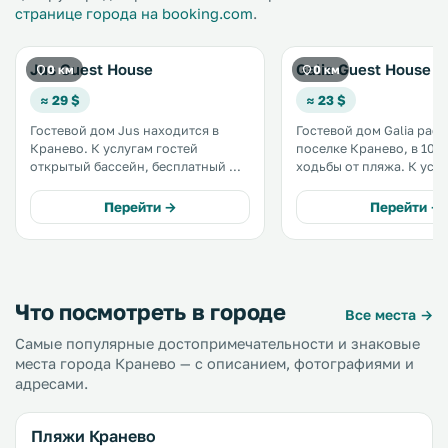
странице города на booking.com
.
Jus Guest House
Galia Guest House
0 км
0 км
≈ 29 $
≈ 23 $
Гостевой дом Jus находится в
Гостевой дом Galia рас
Кранево. К услугам гостей
поселке Кранево, в 10 
открытый бассейн, бесплатный Wi-
ходьбы от пляжа. К услугам гостей
Fi и бесплатная частная парковка.
номера с кондиционер
Номера располагают шкафом для
балконами и ресторан с
Перейти →
Перейти →
одежды, гладильными
в саду. Предлагается бесплатный
принадлежностями и
Wi-Fi. .
электрическим чайником. .
Что посмотреть в городе
Все места →
Самые популярные достопримечательности и знаковые
места города Кранево — с описанием, фотографиями и
адресами.
Пляжи Кранево