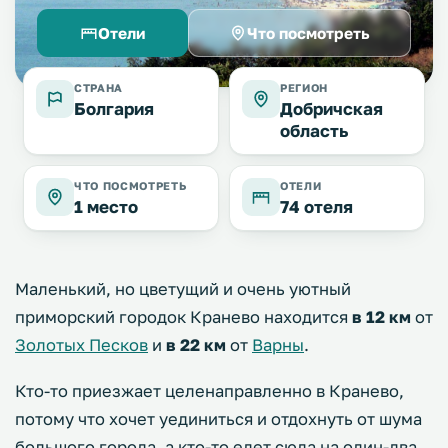
Отели
Что посмотреть
СТРАНА
РЕГИОН
Болгария
Добричская
область
ЧТО ПОСМОТРЕТЬ
ОТЕЛИ
1 место
74 отеля
Маленький, но цветущий и очень уютный
приморский городок Кранево находится
в 12 км
от
Золотых Песков
и
в 22 км
от
Варны
.
Кто-то приезжает целенаправленно в Кранево,
потому что хочет уединиться и отдохнуть от шума
большого города, а кто-то едет сюда на один-два