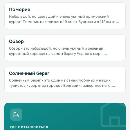
здесь вас ждут великолепные песчаные пляжи, романтичные
скалы, древние руины, многим из которых больше 3 тысяч
Поморие
лет, старинные церкви, термальные источники и, что самое
приятное, очень низкие цены.
Небольшой, но цветущий и очень уютный приморский
курорт Поморие находится в 19 км от Бургаса и в 112 км от
Варны. Сюда едут те, кто любит спокойный отдых у моря и на
природе, кто ценит пляжи, свободное пространство и
тишину.
Обзор
Обзор - это небольшой, но очень уютный и зеленый
курортный городок на самом берегу Черного моря,
расположенный в 70 км от зажигательного&nbsp;Бургаса и в
40 км от старинного Несебра. Сюда едут, в основном, за
морем и полным релаксом.
Солнечный берег
Солнечный Берег - это один из самых любимых у наших
туристов курортных городов Болгарии, известнее него,
пожалуй, только Золотые Пески. Самой главной
достопримечательностью города, вокруг которой
сосредоточена вся жизнь города, является великолепный
пляж.
ГДЕ ОСТАНОВИТЬСЯ