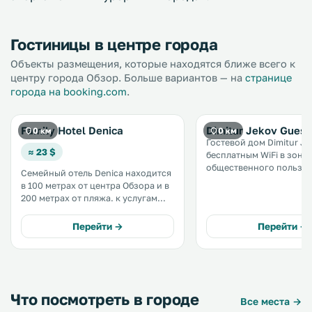
Гостиницы в центре города
Объекты размещения, которые находятся ближе всего к
центру города Обзор. Больше вариантов — на
странице
города на booking.com
.
Family Hotel Denica
Dimitur Jekov Guest
0 км
0 км
Гостевой дом Dimitur Je
≈ 23 $
бесплатным WiFi в зона
общественного пользо
Семейный отель Denica находится
находится в городе Обзо
в 100 метрах от центра Обзора и в
минутах ходьбы от пляжа. Ном
200 метрах от пляжа. к услугам
и апартаменты оснаще
гостей уютные номера с балконом,
кондиционерами. В гостевом
в которых можно воспользоваться
Перейти →
Перейти →
доме работает собстве
бесплатным Wi-Fi. На заднем
ресторан. .
дворе имеются бесплатные
принадлежности для барбекю. .
Что посмотреть в городе
Все места →