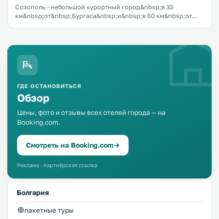
Созополь - небольшой курортный город&nbsp;в 33
км&nbsp;от&nbsp;Бургаса&nbsp;и&nbsp;в 60 км&nbsp;от
границы с Турцией. В Созополь едут для того, что
проникнуться духом болгарско-турецкой истории, как
следует загореть на многочисленных пляжах города,
подышать свежим морским воздухом, полакомиться
вкусной болгарской кухней, побродить по извилистым
старинным улочкам, поесть винограда прямо с лозы.
ГДЕ ОСТАНОВИТЬСЯ
Обзор
Цены, фото и отзывы всех отелей города — на
Booking.com.
Смотреть на Booking.com
→
Реклама · партнёрская ссылка
Болгария
пакетные туры