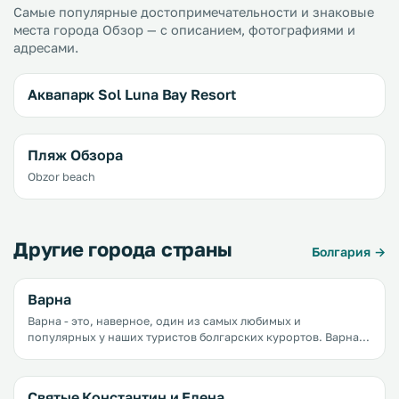
Самые популярные достопримечательности и знаковые
места города Обзор — с описанием, фотографиями и
адресами.
Аквапарк Sol Luna Bay Resort
Пляж Обзора
Obzor beach
Другие города страны
Болгария →
Варна
Варна - это, наверное, один из самых любимых и
популярных у наших туристов болгарских курортов. Варна
предлагает своим гостям широкие песчаные пляжи,
недорогие отели, зеленые парки, уютные кафе, сувенирные
киоски, лавки с недорогими фруктами и овощами.
Святые Константин и Елена