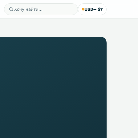
USD
— $
▾