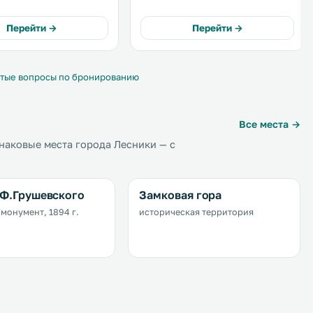
ам гостей
сауна, а также оздоровительный и
 WiFi и фитнес-центр. .
спа-центр. В числе удобств
Перейти →
Перейти →
бесплатный WiFi и бесплатная
парковка на территории. .
тые вопросы по бронированию
Все места →
наковые места города Лесники — с
Ф.Грушевского
Замковая гора
монумент, 1894 г.
историческая территория