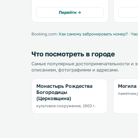
рядом с аутлетом «Мануфактура».
«Домосфера». К услуг
К услугам гостей торговый центр
бесплатный
Перейти →
и детская игровая площадка на
территории отеля. .
Booking.com:
Как самому забронировать номер?
·
Час
Что посмотреть в городе
Самые популярные достопримечательности и з
описанием, фотографиями и адресами.
Монастырь Рождества
Могила 
Богородицы
памятник/
(Церковщина)
культовое сооружение, 1902 г.