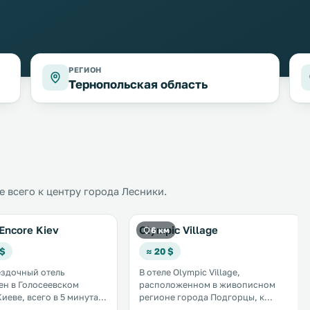
РЕГИОН
Тернопольская область
 всего к центру города Лесники.
Encore Kiev
Olympic Village
6 км
 $
≈ 20 $
ездочный отель
В отеле Olympic Village,
н в Голосеевском
расположенном в живописном
иеве, всего в 5 минутах
регионе города Подгорцы, к
 торгового центра
вашим услугам крытый бассейн,