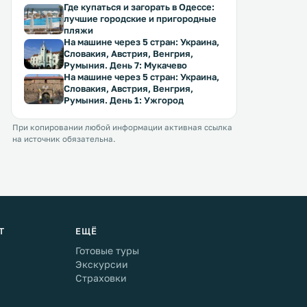
Где купаться и загорать в Одессе:
лучшие городские и пригородные
пляжи
На машине через 5 стран: Украина,
Словакия, Австрия, Венгрия,
Румыния. День 7: Мукачево
На машине через 5 стран: Украина,
Словакия, Австрия, Венгрия,
Румыния. День 1: Ужгород
При копировании любой информации активная ссылка
на источник обязательна.
Т
ЕЩЁ
Готовые туры
Экскурсии
Страховки