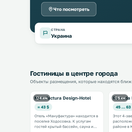
Что посмотреть
СТРАНА
Украина
Гостиницы в центре города
Объекты размещения, которые находятся ближе
Manufactura Design-Hotel
Ramada 
4 км
5 км
≈ 43 $
45 … 63
Отель «Мануфактура» находится в
Этот 4-зв
поселке Ходосовка. К услугам
расположе
гостей крытый бассейн, сауна и
районе в К
фитнес-центр. Отель расположен
ходьбы от