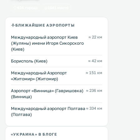
и чайник. Гости могут
езды от Национального
434 города
1641 место
воспользоваться услугами няни. .
спортивного комплекса
Перейти →
Перейти →
«Олимпийский» в Киеве. К
услугам гостей современ
БЛИЖАЙШИЕ АЭРОПОРТЫ
номера, оснащенные тел
с плоским. . . .
Международный аэропорт Киев
≈ 22 км
(Жуляны) имени Игоря Сикорского
(Киев)
Борисполь (Киев)
≈ 42 км
Международный Аэропорт
≈ 151 км
«Житомир» (Житомир)
Аэропорт «Винница» (Гавришовка)
≈ 236 км
(Винница)
Международный аэропорт Полтава
≈ 334 км
(Полтава)
«УКРАИНА» В БЛОГЕ