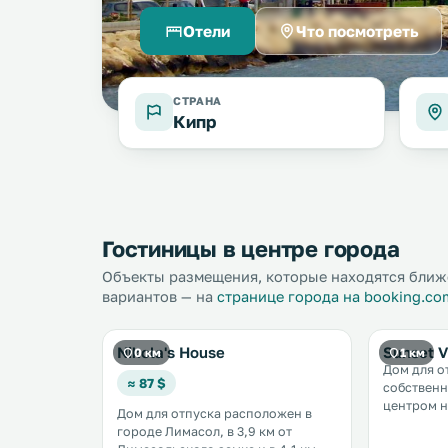
Отели
Что посмотреть
СТРАНА
Кипр
Гостиницы в центре города
Объекты размещения, которые находятся ближе
вариантов — на
странице города на booking.co
Nikola's House
Sunset 
0 км
1 км
Дом для о
≈ 87 $
собственн
центром н
Дом для отпуска расположен в
центра го
городе Лимасол, в 3,9 км от
от ближай