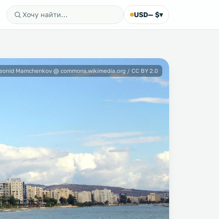
USD
— $
▾
eonid Mamchenkov @ commons.wikimedia.org / CC BY 2.0