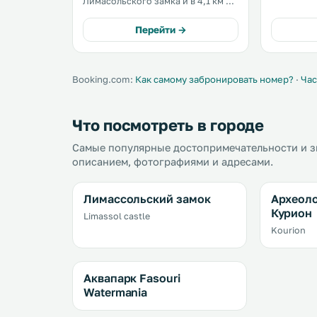
Лимасольского замка и в 4,1 км от
укомплек
порта Лимасола. На всей
для прожи
территории предоставляется
Перейти →
бесплатны
бесплатный Wi-Fi. К услугам
гостей дома для отпуска Nikola's
House терраса для загара.
Booking.com:
Как самому забронировать номер?
·
Час
Что посмотреть в городе
Самые популярные достопримечательности и з
описанием, фотографиями и адресами.
Лимассольский замок
Археоло
Курион
Limassol castle
Kourion
Аквапарк Fasouri
Watermania