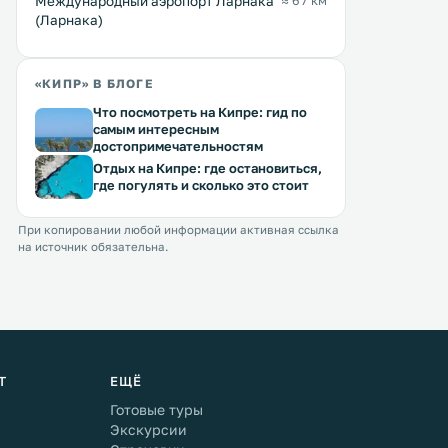
Международный аэропорт Ларнака
≈ 67 км
(Ларнака)
«КИПР» В БЛОГЕ
Что посмотреть на Кипре: гид по
самым интересным
достопримечательностям
Отдых на Кипре: где остановиться,
где погулять и сколько это стоит
При копировании любой информации активная ссылка
на источник обязательна.
Т
ЕЩЁ
Готовые туры
Экскурсии