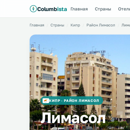
Columb
ista
Главная
Страны
Отел
Главная
Страны
Кипр
Район Лимасол
Лим
КИПР · РАЙОН ЛИМАСОЛ
Лимасол