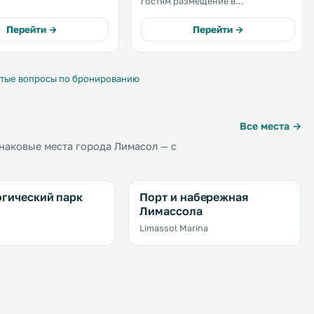
гостям размещение в
тован всем необходимым
апартаментах с собственной
вания. К услугам гостей
кухней, видом на город и
Перейти →
Перейти →
й WiFi.
Средиземное море, а также
бесплатным WiFi в зонах
общественного пользования.
тые вопросы по бронированию
Все места →
наковые места города Лимасол — с
гический парк
Порт и набережная
Лимассола
Limassol Marina