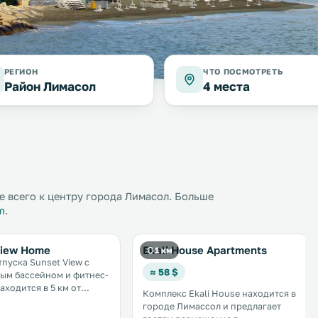
РЕГИОН
ЧТО ПОСМОТРЕТЬ
Район Лимасол
4 места
 всего к центру города Лимасол. Больше
m
.
View Home
Ekali House Apartments
1 км
тпуска Sunset View с
≈ 58 $
ым бассейном и фитнес-
аходится в 5 км от
Комплекс Ekali House находится в
рода Лимассол и в 6 км
городе Лимассол и предлагает
шего пляжа. Дом