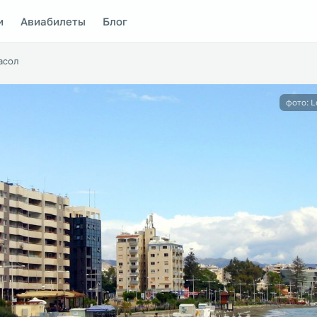
и
Авиабилеты
Блог
асол
фото: L